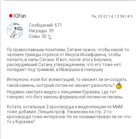
IQFun
Пн, 03.02.14, 13:58 | #
3
Сообщений: 671
Награды: 39
Cовы: 30
По православным понятиям, Сатане нужно, чтобы какой-то
человек трижды отрёкся от Иисуса Иосифовича, чтобы
попасть в лапы Сатане. И вот, после этого Берлиоз,
рассердивший Сатану утверждением, что его тоже нет,
попадает под трамвай, а Иванушка в психушку.
Интересно, если бог всемогущий, то сможет ли он создать
такой камень, который потом не сможет расколоть?
Недавно смотрел видео с лекциями Кураева, где тот
говорил, что богу законы формальной логики не писаны.
Кстати, остальные 2 кроссворда и видеолекции по МиМ
тоже добавил. Лекция проф. Ужанкова на стр. 2-го
кроссворда тоже интересна. Но не позаимствовал ли он что-
то у Кураева?