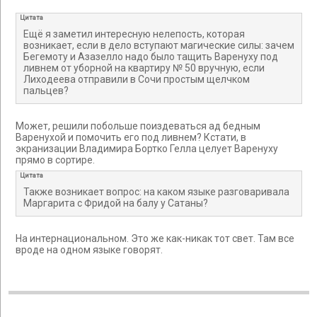
Цитата
Ещё я заметил интересную нелепость, которая
возникает, если в дело вступают магические силы: зачем
Бегемоту и Азазелло надо было тащить Варенуху под
ливнем от уборной на квартиру № 50 вручную, если
Лиходеева отправили в Сочи простым щелчком
пальцев?
Может, решили побольше поиздеваться ад бедным
Варенухой и помочить его под ливнем? Кстати, в
экранизации Владимира Бортко Гелла целует Варенуху
прямо в сортире.
Цитата
Также возникает вопрос: на каком языке разговаривала
Маргарита с Фридой на балу у Сатаны?
На интернациональном. Это же как-никак тот свет. Там все
вроде на одном языке говорят.