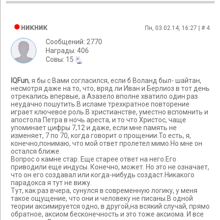
никник
Пн, 03.02.14, 16:27 | #
4
Сообщений: 2770
Награды: 406
Cовы: 15
IQFun
, я бы с Вами согласился, если б Воланд был- шайтан,
несмотря даже на то, что, вряд ли Иван и Берлиоз в тот день
отрекались впервые, а Азазело вполне хватило один раз
неудачно пошутить.В исламе трехкратное повторение
играет ключевое роль.В христианстве, уместно вспомнить и
апостола Петра в ночь ареста, и то что Христос, чаще
упоминает цифры 7,12 и даже, если мне память не
изменяет, 7 по 70, когда говорит о прощении.То есть, я,
конечно,понимаю, что мой ответ пролетел мимо.Но мне он
остался ближе.
Вопрос о камне стар. Еще старее ответ на него.Его
приводили еще индусы. Конечно, может. Но это не означает,
что он его создавал или когда-нибудь создаст.Никакого
парадокса я тут не вижу.
Тут, как раз вчера, сунулся в современную логику, у меня
такое ощущение, что они и человеку не писаны.В одной
теории аксимируется одно, в другой,на всякий случай, прямо
обратное, аксиом бесконечность и это тоже аксиома. И все