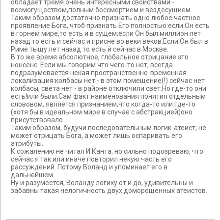
обладает тремя очень интересными свойствами -
всемогуществом,полным бессмертием и вездесущием.
Таким образом достаточно признать одно любое частное
проявление Бога, чтоб признать Его полностью:если Он есть
в горнем мире,то есть и в сущем;если Он был миллион лет
назад то есть и сейчас и присне во веки веков.Если Он был в
Риме тыщу лет назад то есть и сейчас в Москве.
В то же время абсолютное, глобальное отрицание это
нонсенс. Если мы говорим что чего-то нет, всегда
подразумевается некая пространственно-временная
локализация:колбасы нет - в этом помещение(!) сейчас нет
колбасы, света нет - в районе отключили свет.Но где-то они
есть!или были.Сам факт наименования понятия отдельным
слововом, является признанием,что когда-то или где-то
(хотя бы в идеальном мире в случае с абстракцией)оно
присутствовало.
Таким образом, будучи последовательным логик-атеист, не
может отрицать Бога, а может лишь оспаривать его
атрибуты.
К сожалению не читал И.Канта, но сильно подозреваю, что
сейчас я так или иначе повторил некую часть его
рассуждений. Потому Воланд и упоминает его в
дальнейшем.
Ну и разумеется, Воланду логику от и до, удивительны и
забавны такая нелогичность двух доморощенных атеистов.