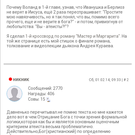
Почему Воланд в 1-й главе, узнав, что Иванушка и Берлиоз
не верят в Иисуса, ещё 2 раза переспрашивает: "Простите
мою навязчивость, но я так понял, что вы, помимо всего
прочего, еще и не верите в бога?" - и потом, привизгнув от
любопытства: "Вы - атеисты?!"?
Я сделал
1-й кроссворд по роману "Мастер и Маргарита"
. На
той же странице есть мой стишок о финале романа,
толкование и видеолекции дьякона Андрея Кураева.
никник
Сб, 01.02.14, 09:33 | #
2
Сообщений: 2770
Награды: 406
Cовы: 15
Давненько перечитывал.не помню текста.но мне кажется
дело вот в чем.Отрицание Бога с точки зрения формальной
логики,которая как бы и является основным оценочным
критерием атеиста весьма проблематично.
Действительно,Бог(христианский) по определению