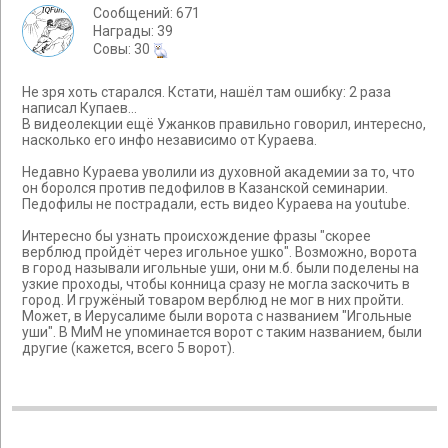
Сообщений: 671
Награды: 39
Cовы: 30
Не зря хоть старался. Кстати, нашёл там ошибку: 2 раза
написал Купаев...
В видеолекции ещё Ужанков правильно говорил, интересно,
насколько его инфо независимо от Кураева.
Недавно Кураева уволили из духовной академии за то, что
он боролся против педофилов в Казанской семинарии.
Педофилы не пострадали, есть видео Кураева на youtube.
Интересно бы узнать происхождение фразы "скорее
верблюд пройдёт через игольное ушко". Возможно, ворота
в город называли игольные уши, они м.б. были поделены на
узкие проходы, чтобы конница сразу не могла заскочить в
город. И гружёный товаром верблюд не мог в них пройти.
Может, в Иерусалиме были ворота с названием "Игольные
уши". В МиМ не упоминается ворот с таким названием, были
другие (кажется, всего 5 ворот).