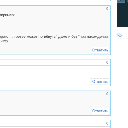
0
апример:
рого ... третье может погибнуть" даже и без "при нахождении
ьему...
Ответить
0
Ответить
0
Ответить
0