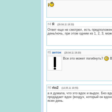
#4
Я
(29.04.11 18:33)
Ответ еще не смотрел, есть предположени
день/ночь, при этом одним из 1, 2, 3, мо
#5
антон
(29.04.11 19:20)
Все это может погибнуть?
В
#6
rks2
(14.05.11 19:55)
а я думала, что это вдох и выдох. Без в
продадает вдох (воздух, который он вдох
ясен день.