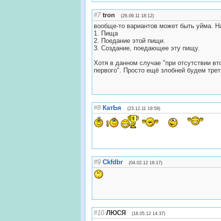
#7
tron
(26.09.11 18:12)
вообще-то вариантов может быть уйма. Н
1. Пища
2. Поедание этой пищи.
3. Создание, поедающее эту пищу.
Хотя в данном случае "при отсутствии вто
первого". Просто ещё злобней будем трет
#8
КатЬя
(23.12.11 19:59)
#9
Ckfdbr
(04.02.12 16:17)
#10
ЛЮСЯ
(18.05.12 14:37)