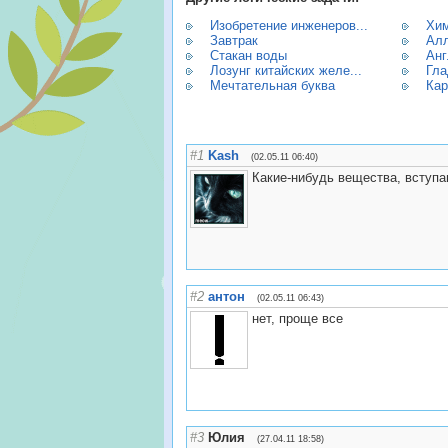
Изобретение инженеров...
Хи
Завтрак
Алл
Стакан воды
Анг
Лозунг китайских желе...
Гла
Мечтательная буква
Кар
#1
Kash
(02.05.11 06:40)
Какие-нибудь вещества, вступа
#2
антон
(02.05.11 06:43)
нет, проще все
#3
Юлия
(27.04.11 18:58)