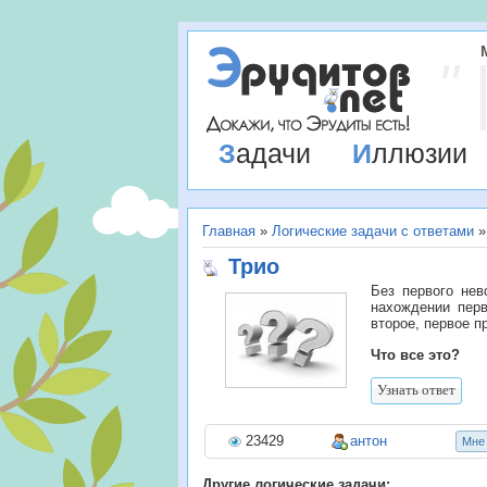
Задачи
Иллюзии
Главная
»
Логические задачи с ответами
Трио
Без первого нев
нахождении перв
второе, первое п
Что все это?
23429
антон
Mне
Другие логические задачи: