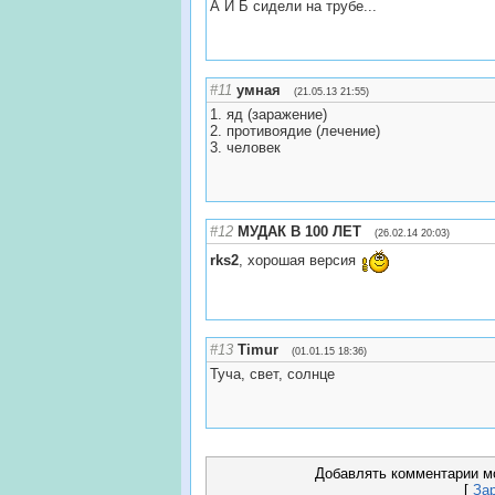
А И Б сидели на трубе...
#11
умная
(21.05.13 21:55)
1. яд (заражение)
2. противоядие (лечение)
3. человек
#12
МУДАК В 100 ЛЕТ
(26.02.14 20:03)
rks2
, хорошая версия
#13
Timur
(01.01.15 18:36)
Туча, свет, солнце
Добавлять комментарии мо
[
За