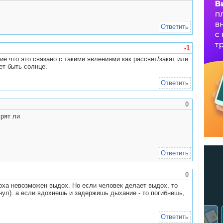
Ответить
-1
е что это связано с такими явлениями как рассвет/закат или
жет быть солнце.
Ответить
0
рят ли
Ответить
0
доха невозможен выдох. Но если человек делает выдох, то
нул). а если вдохнешь и задержишь дыхание - то погибнешь,
Ответить