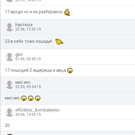
20:59, 14.05.15
17 вроде но я не разбераюсь
Настюха
22:36, 12.05.15
23 в небе тоже лошади!
glot
01:05, 05.05.15
17 лошодей 2 ящирицы и авца
мис икс
22:33, 09.04.15
мис икс
eRUditos_Bombaleylos
20:06, 14.03.15
20