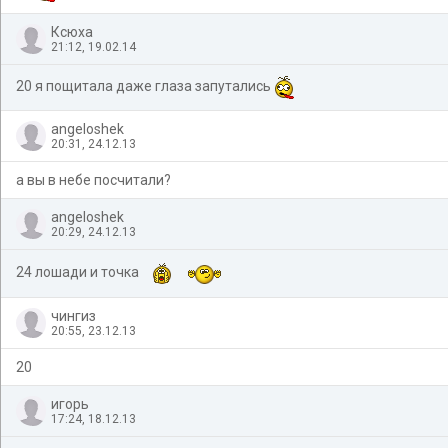
Ксюха
21:12, 19.02.14
20 я пощитала даже глаза запутались
angeloshek
20:31, 24.12.13
а вы в небе посчитали?
angeloshek
20:29, 24.12.13
24 лошади и точка
чингиз
20:55, 23.12.13
20
игорь
17:24, 18.12.13