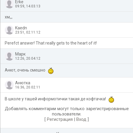
Erke
09:59, 14.03.13
хм,,,
Kaedn
23:51, 02.11.12
Perefct answer! That really gets to the heart of it!
Марк
12:26, 20.04.12
Анют, очень смешно
Анютка
16:36, 20.02.11
В школе у ташей информотички такая де кофтачка!
Добавлять комментарии могут только зарегистрированные
пользователи.
[
Регистрация
|
Вход
]