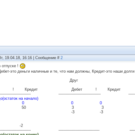
Чт, 19.04.18, 16:16 | Сообщение #
2
в отпуске !
Дебет-это деньги наличные и те, что нам должны, Кредит-это наши долги
Я Друг Родит
бет ! Кредит Дебет ! Кредит 
----------------------------- ----------------------------------- --------------
о(остаток на начало)
0 0 0 0 
50 50 3 3 -
-45 -3 -3 +
-3 -
2 -2
----------------------------- ---------------------------------- -------------
о(остаток на конец)