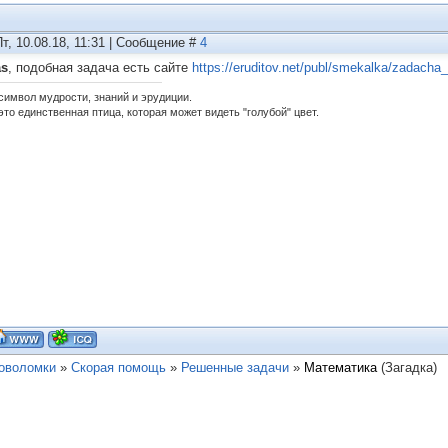
Пт, 10.08.18, 11:31 | Сообщение #
4
as
, подобная задача есть сайте
https://eruditov.net/publ/smekalka/zadacha_
 символ мудрости, знаний и эрудиции.
это единственная птица, которая может видеть "голубой" цвет.
ловоломки
»
Скорая помощь
»
Решенные задачи
»
Математика
(Загадка)