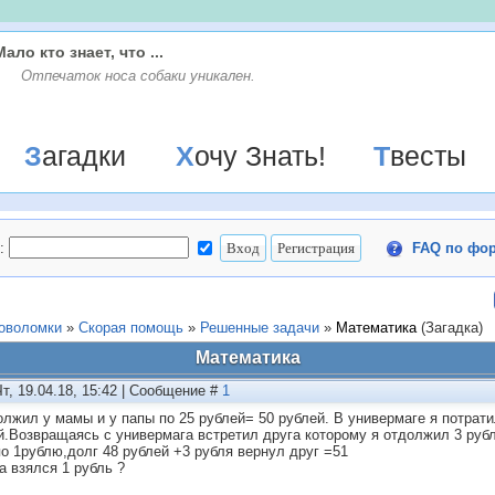
Мало кто знает, что ...
Отпечаток носа собаки уникален.
Загадки
Хочу Знать!
Твесты
:
FAQ по фо
ловоломки
»
Скорая помощь
»
Решенные задачи
»
Математика
(Загадка)
Математика
Чт, 19.04.18, 15:42 | Сообщение #
1
олжил у мамы и у папы по 25 рублей= 50 рублей. В универмаге я потрат
й.Возвращаясь с универмага встретил друга которому я отдолжил 3 руб
по 1рублю,долг 48 рублей +3 рубля вернул друг =51
а взялся 1 рубль ?