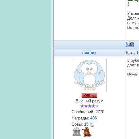
3
У мен
Долг 
нему 
Вот ко
никник
Дата: 
3 руб
долг в
Между 
Высший разум
Сообщений:
2770
Награды:
406
Совы:
15