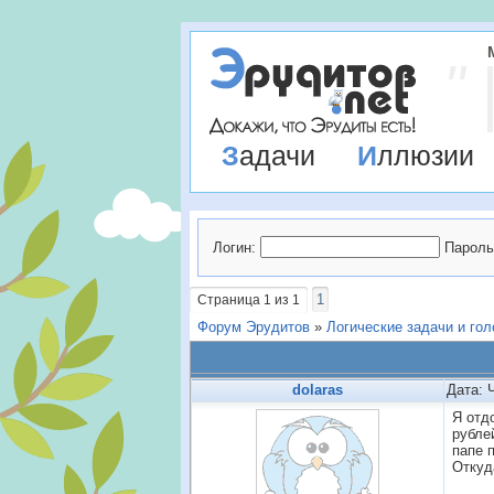
Задачи
Иллюзии
Логин:
Пароль
1
Страница
1
из
1
Форум Эрудитов
»
Логические задачи и го
dolaras
Дата: 
Я отд
рубле
папе 
Откуд