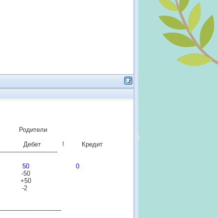
ели
Дебет ! Кредит
---------------------
50 0
50
50
2
-----------------------