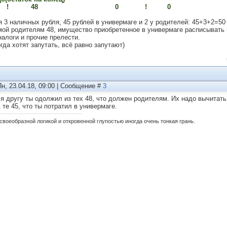
 ! 48 0 ! 0 4
я 3 наличных рубля, 45 рублей в универмаге и 2 у родителей: 45+3+2=50
мой родителям 48, имущество приобретенное в универмаге расписывать 
налоги и прочие прелести.
гда хотят запутать, всё равно запутают)
Пн, 23.04.18, 09:00 | Сообщение #
3
ля другу ты одолжил из тех 48, что должен родителям. Их надо вычитать 
 те 45, что ты потратил в универмаге.
своеобразной логикой и откровенной глупостью иногда очень тонкая грань.