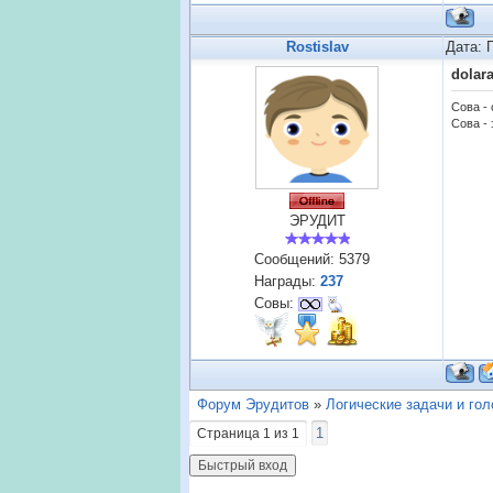
Rostislav
Дата: 
dolar
Сова -
Сова - 
ЭРУДИТ
Сообщений:
5379
Награды:
237
Совы:
Форум Эрудитов
»
Логические задачи и го
1
Страница
1
из
1