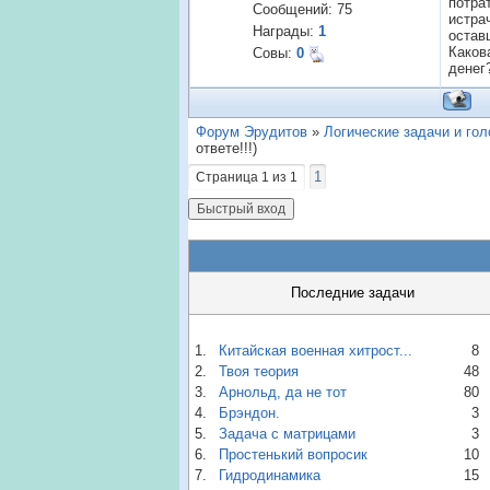
потра
Сообщений:
75
истра
Награды:
1
остав
Каков
Совы:
0
денег
Форум Эрудитов
»
Логические задачи и го
ответе!!!)
1
Страница
1
из
1
Последние задачи
1.
Китайская военная хитрост...
8
2.
Твоя теория
48
3.
Арнольд, да не тот
80
4.
Брэндон.
3
5.
Задача с матрицами
3
6.
Простенький вопросик
10
7.
Гидродинамика
15