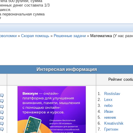
тила 500 рублей, сумма
ченных денег составила 1/3
шихся.
а первоначальная сумма
?
ловоломки
»
Скорая помощь
»
Решенные задачи
»
Математика
(У нас раз
Интересная информация
Рейтинг сооб
1.
Rostislav
2.
Lexx
3.
nebo
4.
Иван
5.
никник
6.
Kreativshik
7.
Гретхен