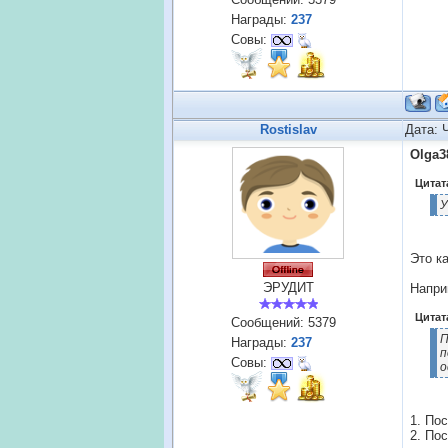
Награды:
237
Совы:
Rostislav
Дата: 
Olga3
Цитат
У
Это к
ЭРУДИТ
Напри
Цитат
Сообщений:
5379
П
Награды:
237
п
Совы:
о
1. По
2. По