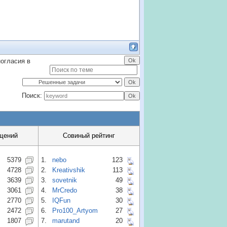
ногласия в
Поиск:
щений
Совиный рейтинг
5379
1.
nebo
123
4728
2.
Kreativshik
113
3639
3.
sovetnik
49
3061
4.
MrCredo
38
2770
5.
IQFun
30
2472
6.
Pro100_Artyom
27
1807
7.
marutand
20