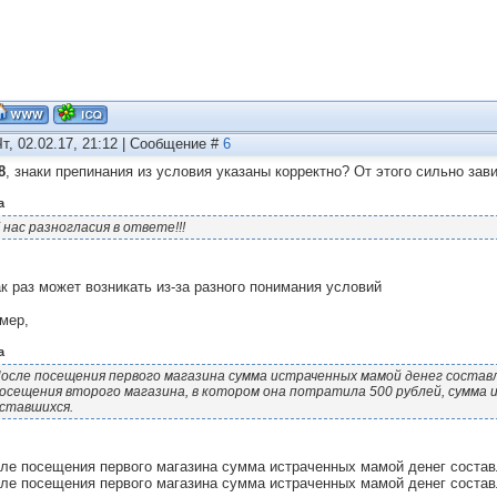
Чт, 02.02.17, 21:12 | Сообщение #
6
8
, знаки препинания из условия указаны корректно? От этого сильно за
а
 нас разногласия в ответе!!!
ак раз может возникать из-за разного понимания условий
мер,
а
осле посещения первого магазина сумма истраченных мамой денег состав
осещения второго магазина, в котором она потратила 500 рублей, сумма 
ставшихся.
сле посещения первого магазина сумма истраченных мамой денег соста
сле посещения первого магазина сумма истраченных мамой денег соста