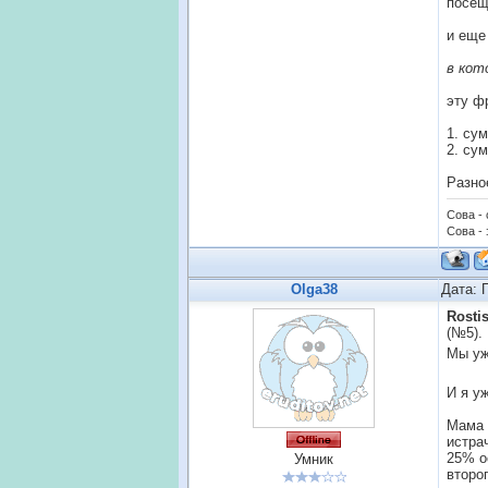
посещ
и еще
в кот
эту ф
1. су
2. су
Разно
Сова -
Сова - 
Olga38
Дата: 
Rostis
(№5).
Мы уж
И я у
Мама 
истра
25% о
Умник
второ