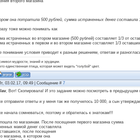
ения второго магазина
ором она потратила 500 рублей, сумма истраченных денег составила 
разу тоже можно понимать как
мма истраченных во втором магазине (500 рублей) составляет 1/3 от ост
мма истраченных в первом и во втором магазине составляет 1/3 оставши
е понимание условия приводит к разным решениям, ответам и разноглас
 символ мудрости, знаний и эрудиции.
это единственная птица, которая может видеть "голубой" цвет.
Пт, 03.02.17, 09:49 | Сообщение #
7
lav
, Вот! Скопировала! И это задание можно посмотреть в предыдущем
е отправили ответы и у меня так же получилось 10 000, а сын утверждае
же начала сомневаться, поэтому и обратилась к знатокам!!!
пошла по магазинам. После посещения первого магазина сумма
ченных мамой денег составляла
ставшихся, после посещения
го магазина, в котором она