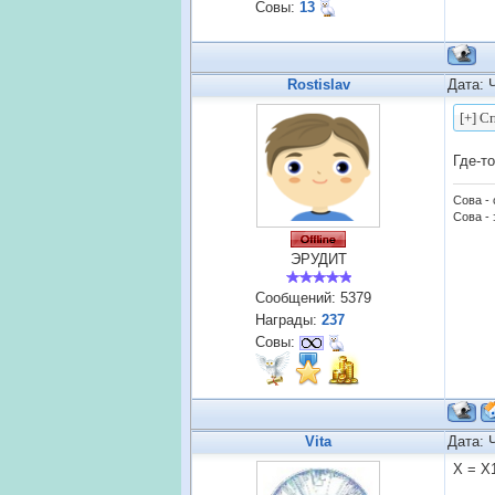
Совы:
13
Rostislav
Дата: 
Где-т
Сова -
Сова - 
ЭРУДИТ
Сообщений:
5379
Награды:
237
Совы:
Vita
Дата: 
X = X