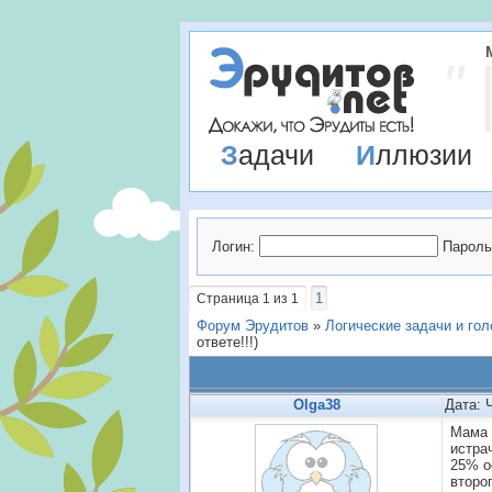
Задачи
Иллюзии
Логин:
Пароль
1
Страница
1
из
1
Форум Эрудитов
»
Логические задачи и го
ответе!!!)
Olga38
Дата: 
Мама 
истра
25% о
второ