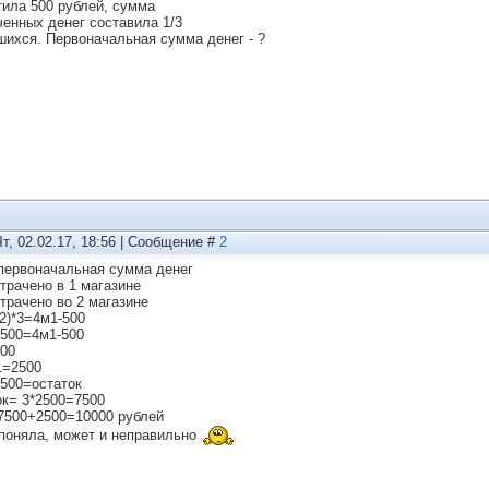
тила 500 рублей, сумма
ченных денег составила 1/3
шихся. Первоначальная сумма денег - ?
Чт, 02.02.17, 18:56 | Сообщение #
2
первоначальная сумма денег
отрачено в 1 магазине
отрачено во 2 магазине
2)*3=4м1-500
500=4м1-500
00
=2500
500=остаток
ок= 3*2500=7500
500+2500=10000 рублей
 поняла, может и неправильно