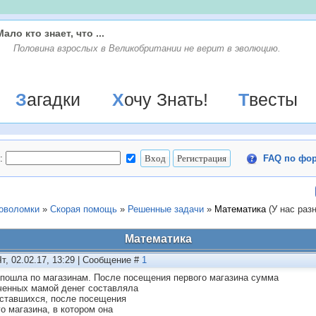
Мало кто знает, что ...
Половина взрослых в Великобритании не верит в эволюцию.
Загадки
Хочу Знать!
Твесты
:
FAQ по фо
ловоломки
»
Скорая помощь
»
Решенные задачи
»
Математика
(У нас раз
Математика
Чт, 02.02.17, 13:29 | Сообщение #
1
пошла по магазинам. После посещения первого магазина сумма
ченных мамой денег составляла
ставшихся, после посещения
го магазина, в котором она