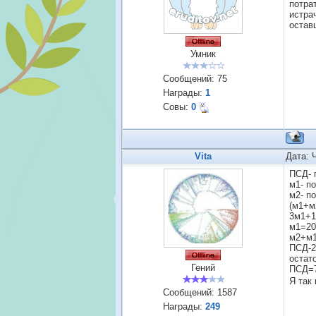
потра
истра
остав
Умник
Сообщений:
75
Награды:
1
Совы:
0
Vita
Дата: 
ПСД- 
м1- п
м2- п
(м1+м
3м1+1
м1=20
м2+м1
ПСД-2
остат
Гений
ПСД=7
Я так
Сообщений:
1587
Награды:
249