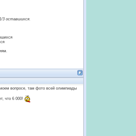
1/3 оставшихся.
авшихся
хся
иям.
 моем вопросе, там фото всей олимпиады
т, что 6 000!