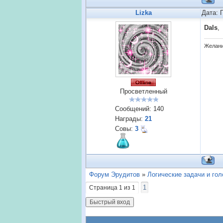
Lizka
Дата: 
Dals
,
Желания
Просветленный
Сообщений:
140
Награды:
21
Совы:
3
Форум Эрудитов
»
Логические задачи и го
1
Страница
1
из
1