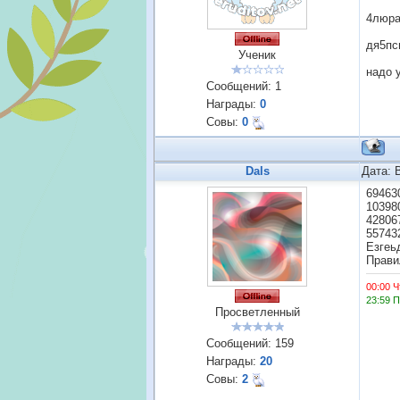
4люра
дя5пс
Ученик
надо 
Сообщений:
1
Награды:
0
Совы:
0
Dals
Дата: 
69463
10398
42806
55743
Езгеь
Прави
00:00 Ч
23:59 
Просветленный
Сообщений:
159
Награды:
20
Совы:
2