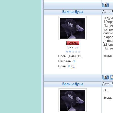
ВолчьяДуша
Дата: 
Я дум
1.Убр
Получ
ажпр
оамзи
люраа
дяпси
2.Поп
Знаток
Получ
Сообщений:
11
Всегда 
Награды:
2
Совы:
0
ВолчьяДуша
Дата: 
Э...
Всегда 