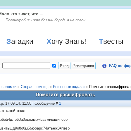
Мало кто знает, что ...
Погонофобия - это боязнь бород, а не погон.
Загадки
Хочу Знать!
Твесты
:
FAQ по фо
ловоломки
»
Скорая помощь
»
Решенные задачи
»
Помогите расшифроват
Помогите расшифровать
Ср, 17.09.14, 11:58 | Сообщение #
1
от такой текст:
р6ей4дле63а0оьеамрм5авмишщип65р
мзитьщд9о8о0м5бюоарс74атьеж3япезр