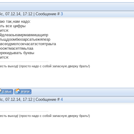
Вс, 07.12.14, 17:12 | Сообщение #
3
аю так,нам надо:
ать все цифры
ится:
ейдлеаоьеамрмавмишщипр
тьщдоомбюоарсатьежяпезр
всеодмелсокчасатзстоятраьта
юожтмасетпмьлаа
ерекидывать буквы
ится:
есть выход! (просто надо с собой запасную дверку брать!)
Вс, 07.12.14, 17:12 | Сообщение #
4
есть выход! (просто надо с собой запасную дверку брать!)