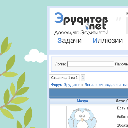
Задачи
Иллюзии
Логин:
Пароль
1
Страница
1
из
1
Форум Эрудитов
»
Логические задачи и го
Masya
Дата: 
Есть в
6а9жп
10оа3