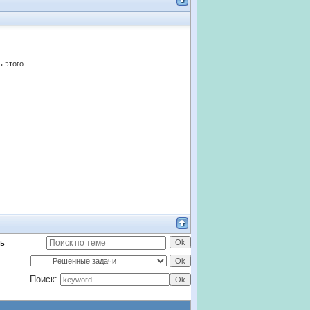
 этого...
ь
Поиск: