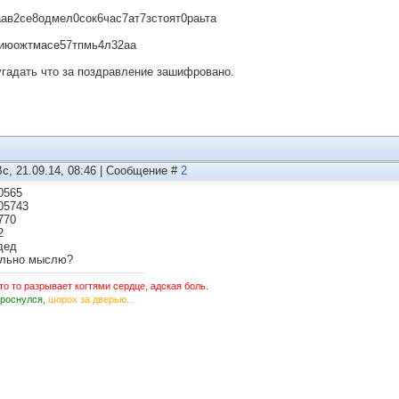
ав2се8одмел0сок6час7ат7зстоят0раьта
июожтмасе57тпмь4л32аа
угадать что за поздравление зашифровано.
Вс, 21.09.14, 08:46 | Сообщение #
2
0565
05743
770
2
дед
льно мыслю?
то то разрывает когтями сердце, адская боль.
Проснулся,
шорох за дверью...