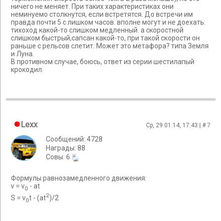
ничего не меняет. При таких характеристиках они
неминуемо столкнутся, если встретятся. До встречи им
правда почти 5 с лишком часов. вполне могут и не доехать.
тихоход какой-то слишком медленный. а скоростной
слишком быстрый,сапсан какой-то, при такой скорости он
раньше с рельсов слетит. Может это метафора? типа Земля
и Луна.
В противном случае, боюсь, ответ из серии шестилапый
крокодил.
Lexx
Ср, 29.01.14, 17:43 | #
7
Сообщений: 4728
Награды: 88
Cовы: 6
Формулы равнозамедленного движения:
v = v
- at
0
2
S = v
t - (at
)/2
0