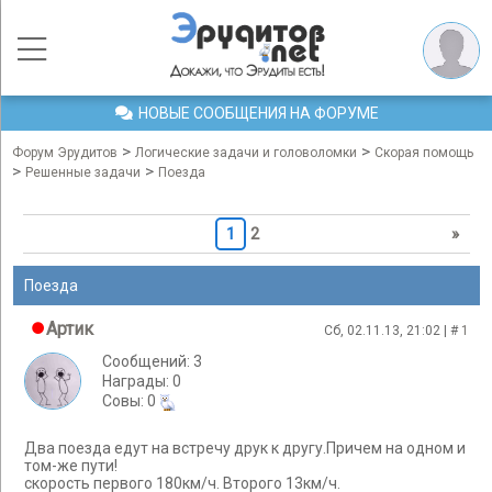
НОВЫЕ СООБЩЕНИЯ НА ФОРУМЕ
>
>
Форум Эрудитов
Логические задачи и головоломки
Скорая помощь
>
>
Решенные задачи
Поезда
1
2
»
Поезда
Артик
Сб, 02.11.13, 21:02 | #
1
Сообщений: 3
Награды: 0
Cовы: 0
Два поезда едут на встречу друк к другу.Причем на одном и
том-же пути!
скорость первого 180км/ч. Второго 13км/ч.