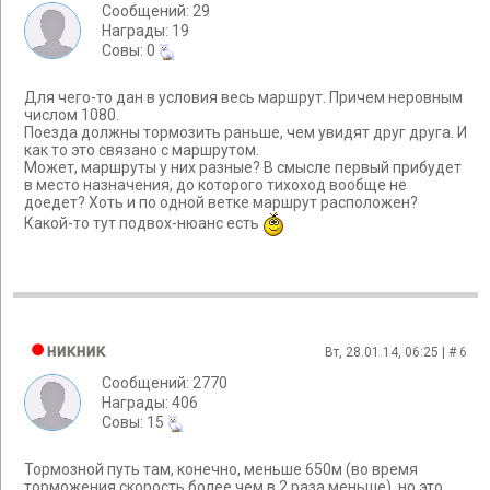
Сообщений: 29
Награды: 19
Cовы: 0
Для чего-то дан в условия весь маршрут. Причем неровным
числом 1080.
Поезда должны тормозить раньше, чем увидят друг друга. И
как то это связано с маршрутом.
Может, маршруты у них разные? В смысле первый прибудет
в место назначения, до которого тихоход вообще не
доедет? Хоть и по одной ветке маршрут расположен?
Какой-то тут подвох-нюанс есть
никник
Вт, 28.01.14, 06:25 | #
6
Сообщений: 2770
Награды: 406
Cовы: 15
Тормозной путь там, конечно, меньше 650м (во время
торможения скорость более чем в 2 раза меньше), но это