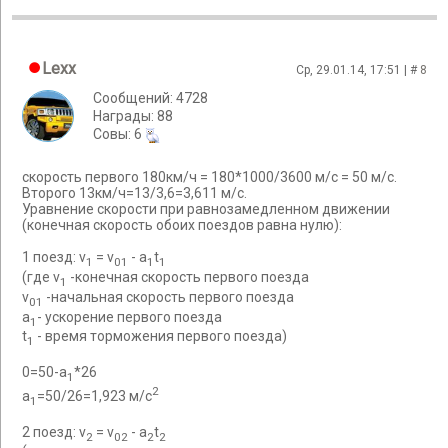
Lexx
Ср, 29.01.14, 17:51 | #
8
Сообщений: 4728
Награды: 88
Cовы: 6
скорость первого 180км/ч = 180*1000/3600 м/с = 50 м/с.
Второго 13км/ч=13/3,6=3,611 м/с.
Уравнение скорости при равнозамедленном движении
(конечная скорость обоих поездов равна нулю):
1 поезд: v
= v
- a
t
1
01
1
1
(где v
-конечная скорость первого поезда
1
v
-начальная скорость первого поезда
01
a
- ускорение первого поезда
1
t
- время торможения первого поезда)
1
0=50-a
*26
1
2
a
=50/26=1,923 м/с
1
2 поезд: v
= v
- a
t
2
02
2
2