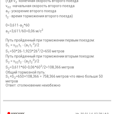
(где v
-конечная скорость второго поезда
2
v
-начальная скорость второго поезда
02
a
- ускорение второго поезда
2
t
- время торможения второго поезда)
2
0=3,611-a
*60
2
2
a
=3,611/60=0,06 м/с
2
Путь пройденный при торможении первым поездом:
2
S
= v
t
- (a
t
)/2
1
01
1
1
1
2
S
=50*26-1,923*26
/2=650 метров
1
Путь пройденный при торможении вторым поездом:
2
S
= v
t
- (a
t
)/2
2
02
2
2
2
2
S
=3,611*60-0,06*60
/2=108,366 метров
2
Общий тормозной путь:
S
+S
=650+108,366 = 758,366 метров что явно больше 50
1
2
метров
Ответ: столкновение неизбежно
никник