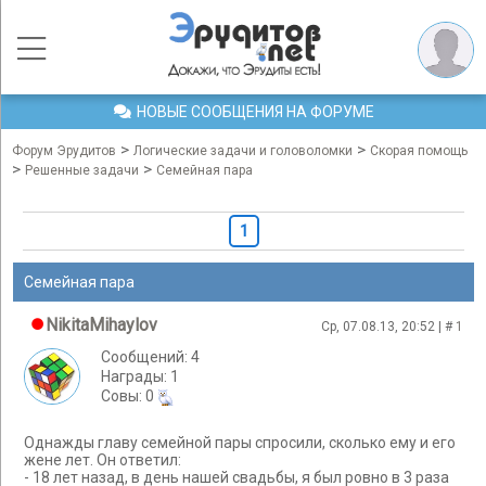
НОВЫЕ СООБЩЕНИЯ НА ФОРУМЕ
>
>
Форум Эрудитов
Логические задачи и головоломки
Скорая помощь
>
>
Решенные задачи
Семейная пара
1
Семейная пара
NikitaMihaylov
Ср, 07.08.13, 20:52 | #
1
Сообщений: 4
Награды: 1
Cовы: 0
Однажды главу семейной пары спросили, сколько ему и его
жене лет. Он ответил:
- 18 лет назад, в день нашей свадьбы, я был ровно в 3 раза