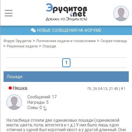
НОВЫЕ СООБЩЕНИЯ НА ФОРУМЕ
>
>
Форум Эрудитов
Логические задачи и головоломки
Скорая помощь
>
>
Решенные задачи
Лошади.
1
Лошади.
Няшка
Пт, 26.04.13, 21:45 | #
1
Сообщений: 17
Награды: 5
Cовы: 0
На пасбище стояли две одинаковых лошади (одинаковой
масти; цвета; пола; аппетита и т.д.).У них было лишь одно
отличае:у одной был короткий хвост а у другой длинный. Они