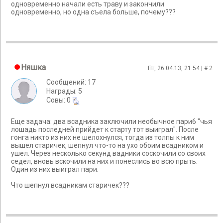
одновременно начали есть траву и закончили
одновременно, но одна съела больше, почему???
Няшка
Пт, 26.04.13, 21:54 | #
2
Сообщений: 17
Награды: 5
Cовы: 0
Еще задача: два всадника заключили необычное пари6 "чья
лошадь последней прийдет к старту тот выиграл". После
гонга никто из них не шелохнулся, тогда из толпы к ним
вышел старичек, шепнул что-то на ухо обоим всадником и
ушел. Через несколько секунд вадники соскочили со своих
седел, вновь вскочили на них и понеслись во всю прыть.
Один из них выиграл пари.
Что шепнул всадникам старичек???