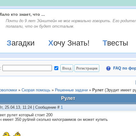
Мало кто знает, что ...
Почти до 9 лет Эйнштейн не мог нормально говорить. Его родите
полагали, что он будет отсталым.
Загадки
Хочу Знать!
Твесты
:
FAQ по фо
ловоломки
»
Скорая помощь
»
Решенные задачи
»
Рулет
(Эрудит имеет р
Рулет
Чт, 25.04.13, 11:24 | Сообщение #
1
еет рулет который стоит 200
н емеет 350 рублей сколько килограммов он может купить