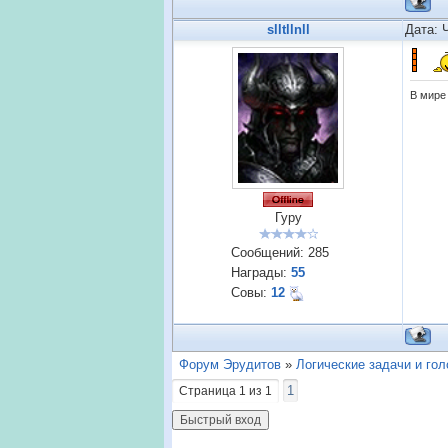
slltllnll
Дата: 
В мире 
Гуру
Сообщений:
285
Награды:
55
Совы:
12
Форум Эрудитов
»
Логические задачи и го
1
Страница
1
из
1