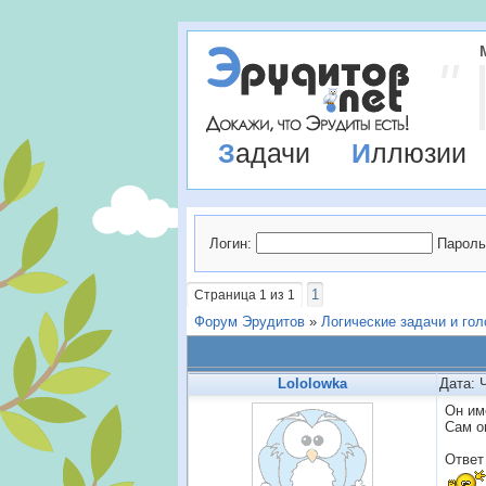
Задачи
Иллюзии
Логин:
Пароль
1
Страница
1
из
1
Форум Эрудитов
»
Логические задачи и го
Lololowka
Дата: 
Он им
Сам о
Ответ