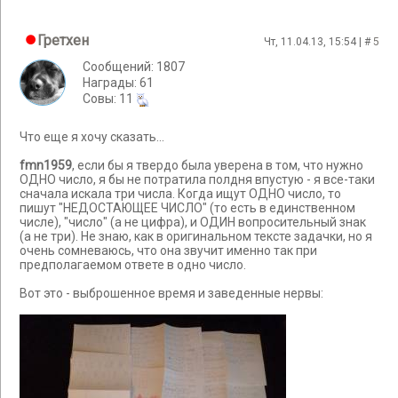
Гретхен
Чт, 11.04.13, 15:54 | #
5
Сообщений: 1807
Награды: 61
Cовы: 11
Что еще я хочу сказать...
fmn1959
, если бы я твердо была уверена в том, что нужно
ОДНО число, я бы не потратила полдня впустую - я все-таки
сначала искала три числа. Когда ищут ОДНО число, то
пишут "НЕДОСТАЮЩЕЕ ЧИСЛО" (то есть в единственном
числе), "число" (а не цифра), и ОДИН вопросительный знак
(а не три). Не знаю, как в оригинальном тексте задачки, но я
очень сомневаюсь, что она звучит именно так при
предполагаемом ответе в одно число.
Вот это - выброшенное время и заведенные нервы: