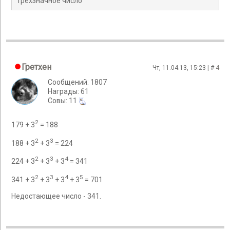
трехзначное число
Гретхен
Чт, 11.04.13, 15:23 | #
4
Сообщений: 1807
Награды: 61
Cовы: 11
2
179 + 3
= 188
2
3
188 + 3
+ 3
= 224
2
3
4
224 + 3
+ 3
+ 3
= 341
2
3
4
5
341 + 3
+ 3
+ 3
+ 3
= 701
Недостающее число - 341.