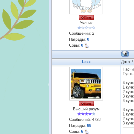
Ученик
Сообщений:
2
Награды:
0
Совы:
0
Lexx
Дата: 
Насчи
Пусть
4 кучк
1 кучк
2 кучк
3 кучк
4 кучк
Высший разум
3 кучк
1 кучк
2 кучк
Сообщений:
4728
3 кучк
Награды:
88
Совы:
6