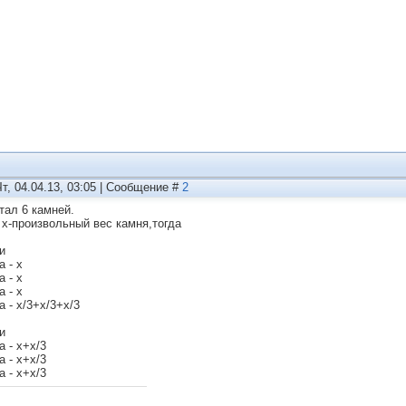
Чт, 04.04.13, 03:05 | Сообщение #
2
тал 6 камней.
 x-произвольный вес камня,тогда
и
а - x
а - x
а - x
а - x/3+x/3+x/3
и
а - x+x/3
а - x+x/3
а - x+x/3