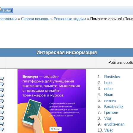
ловоломки
»
Скорая помощь
»
Решенные задачи
»
Помогите срочно!
(Помо
Интересная информация
Рейтинг сооб
1.
Rostislav
2.
Lexx
3.
nebo
4.
Иван
5.
никник
6.
Kreativshik
7.
Гретхен
8.
Vita
9.
erudite-man
10.
Valet