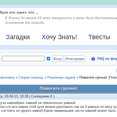
Мало кто знает, что ...
В Японии до начала XX века леворукость у жены была достаточны
основанием для развода.
Загадки
Хочу Знать!
Твесты
:
FAQ по фо
ловоломки
»
Скорая помощь
»
Решенные задачи
»
Помогите срочно!
(Помо
Помогите срочно!
Ср, 03.04.13, 18:28 | Сообщение #
1
куча камней(вес камней не обязательно равный
тно,что все камни этой кучи можно разложить как на 3 равные по весу куч
 состоять из одного камня).Какое наименьшее число камней может быть 