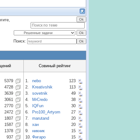
гите,
Поиск:
щений
Совиный рейтинг
5379
1.
nebo
123
4728
2.
Kreativshik
113
3639
3.
sovetnik
49
3061
4.
MrCredo
38
2770
5.
IQFun
30
2472
6.
Pro100_Artyom
27
1807
7.
marutand
20
1587
8.
хан
20
1378
9.
никник
15
937
10.
Фигаро
15