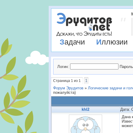
Задачи
Иллюзии
Логин:
Пароль
1
Страница
1
из
1
Форум Эрудитов
»
Логические задачи и го
пожалуйста)
khl2
Дата: 
Дана 
Извес
может