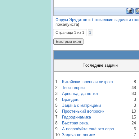
Форум Эрудитов
»
Логические задачи и го
пожалуйста)
1
Страница
1
из
1
Последние задачи
1.
Китайская военная хитрост...
8
2.
Твоя теория
48
3.
Арнольд, да не тот
80
4.
Брэндон.
3
5.
Задача с матрицами
3
6.
Простенький вопросик
10
7.
Гидродинамика
15
8.
Быстрая река.
24
9.
А попробуйте ещё это опро...
6
10.
Задача по логике
7