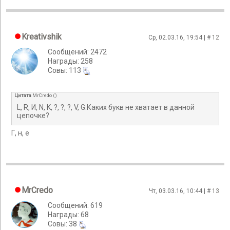
Kreativshik
Ср, 02.03.16, 19:54 | #
12
Сообщений: 2472
Награды: 258
Cовы: 113
Цитата
MrCredo
(
)
L, R, И, N, K, ?, ?, ?, V, G.Каких букв не хватает в данной
цепочке?
Г, н, е
MrCredo
Чт, 03.03.16, 10:44 | #
13
Сообщений: 619
Награды: 68
Cовы: 38