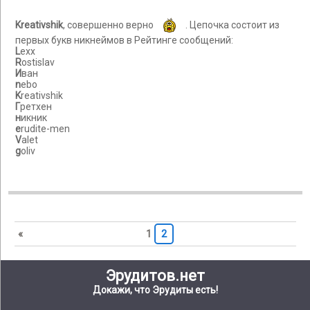
Kreativshik
, совершенно верно
. Цепочка состоит из
первых букв никнеймов в Рейтинге сообщений:
L
exx
R
ostislav
И
ван
n
ebo
K
reativshik
Г
ретхен
н
икник
e
rudite-men
V
alet
g
oliv
«
1
2
Эрудитов.нет
Докажи, что Эрудиты есть!