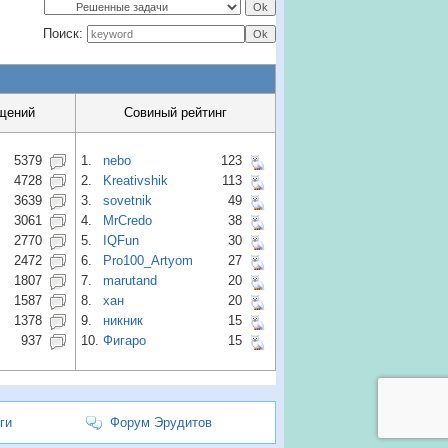
Поиск:
щений
Совиный рейтинг
5379
1.
nebo
123
4728
2.
Kreativshik
113
3639
3.
sovetnik
49
3061
4.
MrCredo
38
2770
5.
IQFun
30
2472
6.
Pro100_Artyom
27
1807
7.
marutand
20
1587
8.
хан
20
1378
9.
никник
15
937
10.
Фигаро
15
ги
Форум Эрудитов