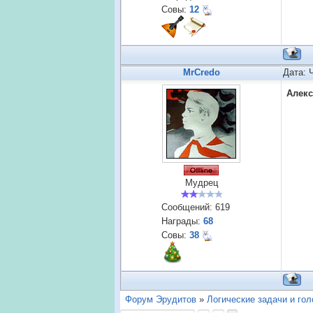
Совы:
12
MrCredo
Дата: 
Алек
Мудрец
Сообщений:
619
Награды:
68
Совы:
38
Форум Эрудитов
»
Логические задачи и го