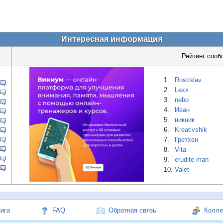
Интересная информация
Рейтинг сооб
1.
Rostislav
2.
Lexx
3.
nebo
4.
Иван
5.
никник
6.
Kreativshik
7.
Гретхен
8.
Vita
9.
erudite-man
10.
Valet
нига
FAQ
Обратная связь
Колле