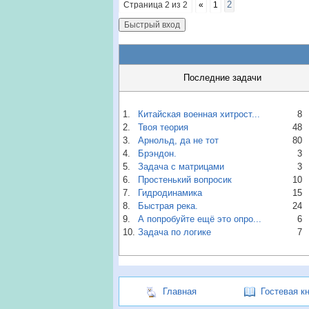
2
Страница
2
из
2
«
1
Последние задачи
1.
Китайская военная хитрост...
8
2.
Твоя теория
48
3.
Арнольд, да не тот
80
4.
Брэндон.
3
5.
Задача с матрицами
3
6.
Простенький вопросик
10
7.
Гидродинамика
15
8.
Быстрая река.
24
9.
А попробуйте ещё это опро...
6
10.
Задача по логике
7
Главная
Гостевая к