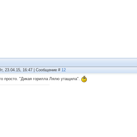
Чт, 23.04.15, 16:47 | Сообщение #
12
то просто. "Дикая горилла Лялю утащила".