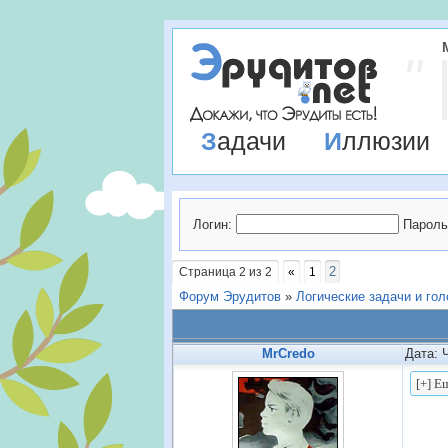
Задачи
Иллюзии
Логин:
Пароль
2
Страница
2
из
2
«
1
Форум Эрудитов
»
Логические задачи и го
MrCredo
Дата: 