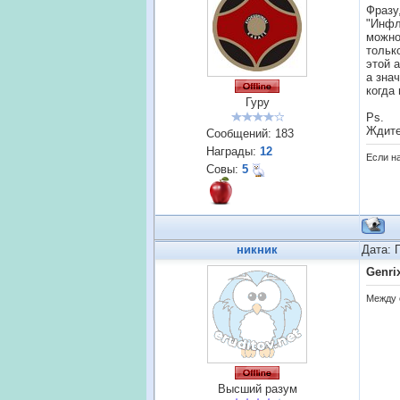
Фразу
"Инфл
можно
тольк
этой 
а зна
когда
Гуру
Ps.
Ждите
Сообщений:
183
Награды:
12
Если н
Совы:
5
никник
Дата: 
Genri
Между 
Высший разум