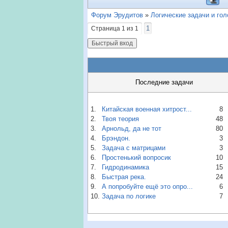
Форум Эрудитов
»
Логические задачи и го
1
Страница
1
из
1
Последние задачи
1.
Китайская военная хитрост...
8
2.
Твоя теория
48
3.
Арнольд, да не тот
80
4.
Брэндон.
3
5.
Задача с матрицами
3
6.
Простенький вопросик
10
7.
Гидродинамика
15
8.
Быстрая река.
24
9.
А попробуйте ещё это опро...
6
10.
Задача по логике
7