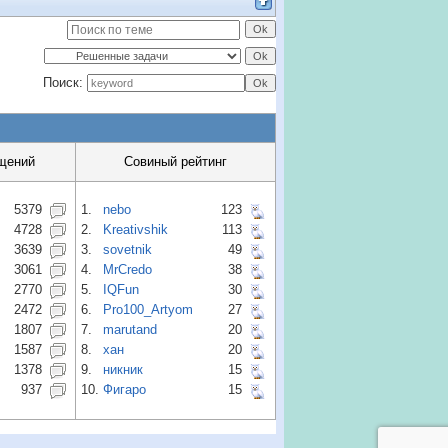
Поиск:
щений
Совиный рейтинг
5379
1.
nebo
123
4728
2.
Kreativshik
113
3639
3.
sovetnik
49
3061
4.
MrCredo
38
2770
5.
IQFun
30
2472
6.
Pro100_Artyom
27
1807
7.
marutand
20
1587
8.
хан
20
1378
9.
никник
15
937
10.
Фигаро
15