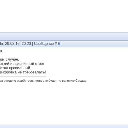
Пн, 29.02.16, 20:23 | Сообщение #
6
ик
,
ом случае,
еткий и лаконичный ответ
ютно правильный.
шифровка не требовалась!
ам суждено ошибаться,пусть это будет по велению Сердца