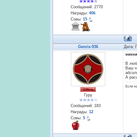
Сообщений:
2770
Награды:
406
Совы:
15
Genrix-936
Дата: 
никн
В люб
Ваш ч
абсол
А рас
Если н
Гуру
Сообщений:
183
Награды:
12
Совы:
5