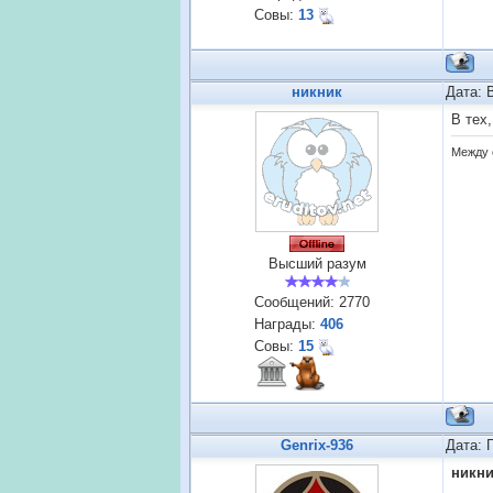
Совы:
13
никник
Дата: 
В тех,
Между 
Высший разум
Сообщений:
2770
Награды:
406
Совы:
15
Genrix-936
Дата: 
никн