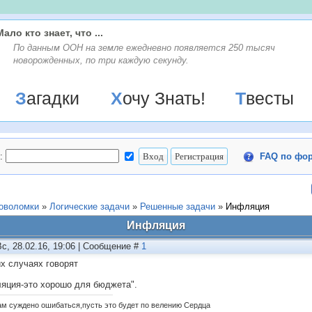
Мало кто знает, что ...
По данным ООН на земле ежедневно появляется 250 тысяч
новорожденных, по три каждую секунду.
Загадки
Хочу Знать!
Твесты
:
FAQ по фо
ловоломки
»
Логические задачи
»
Решенные задачи
»
Инфляция
Инфляция
Вс, 28.02.16, 19:06 | Сообщение #
1
их случаях говорят
яция-это хорошо для бюджета".
ам суждено ошибаться,пусть это будет по велению Сердца