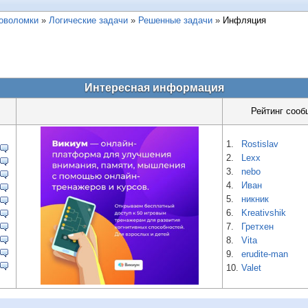
ловоломки
»
Логические задачи
»
Решенные задачи
»
Инфляция
Интересная информация
Рейтинг сооб
1.
Rostislav
2.
Lexx
3.
nebo
4.
Иван
5.
никник
6.
Kreativshik
7.
Гретхен
8.
Vita
9.
erudite-man
10.
Valet