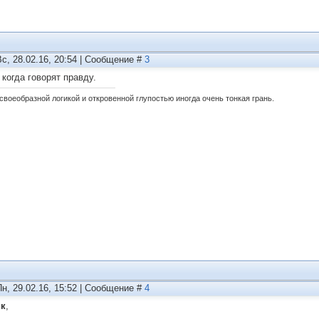
Вс, 28.02.16, 20:54 | Сообщение #
3
 когда говорят правду.
своеобразной логикой и откровенной глупостью иногда очень тонкая грань.
Пн, 29.02.16, 15:52 | Сообщение #
4
ик
,