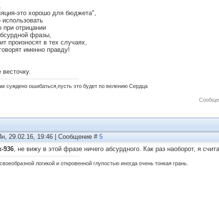
,
яция-это хорошо для бюджета",
 использовать
о при отрицании
абсурдной фразы,
чит произносят в тех случаях,
 говорят именно правду!
 весточку.
ам суждено ошибаться,пусть это будет по велению Сердца
Сообще
Пн, 29.02.16, 19:46 | Сообщение #
5
x-936
, не вижу в этой фразе ничего абсурдного. Как раз наоборот, я счит
своеобразной логикой и откровенной глупостью иногда очень тонкая грань.