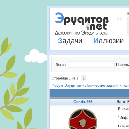
Задачи
Иллюзии
Логин:
Пароль
1
Страница
1
из
1
Форум Эрудитов
»
Логические задачи и го
Genrix-936
Дата: 
В как
"Инфл
Если н