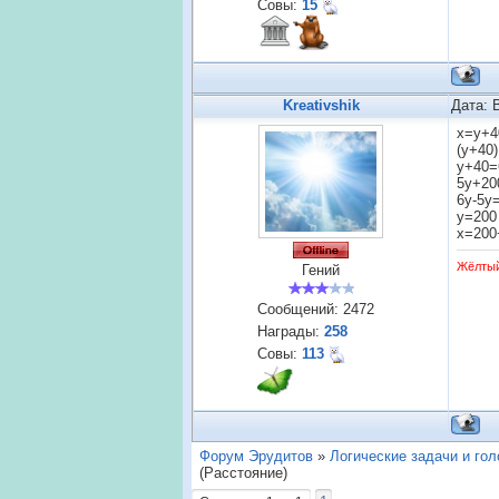
Совы:
15
Kreativshik
Дата: 
x=y+4
(y+40)
y+40=
5y+20
6y-5y
y=200
x=200
Жёлты
Гений
Сообщений:
2472
Награды:
258
Совы:
113
Форум Эрудитов
»
Логические задачи и го
(Расстояние)