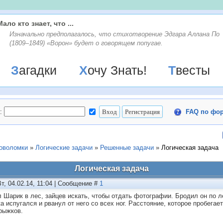
Мало кто знает, что ...
Изначально предполагалось, что стихотворение Эдгара Аллана По
(1809–1849) «Ворон» будет о говорящем попугае.
Загадки
Хочу Знать!
Твесты
:
FAQ по фо
ловоломки
»
Логические задачи
»
Решенные задачи
»
Логическая задача
Логическая задача
Вт, 04.02.14, 11:04 | Сообщение #
1
 Шарик в лес, зайцев искать, чтобы отдать фотографии. Бродил он по ле
а испугался и рванул от него со всех ног. Расстояние, которое пробегае
прыжков.