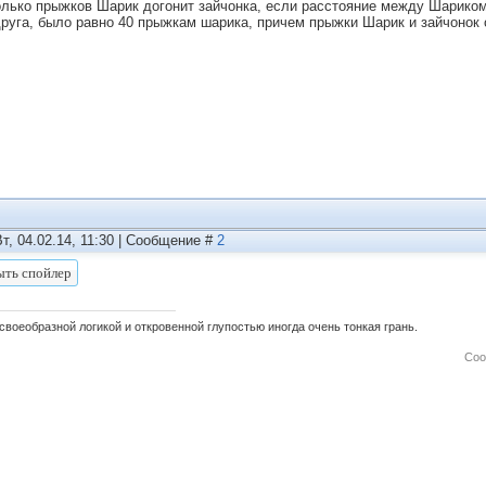
олько прыжков Шарик догонит зайчонка, если расстояние между Шариком 
друга, было равно 40 прыжкам шарика, причем прыжки Шарик и зайчоно
Вт, 04.02.14, 11:30 | Сообщение #
2
своеобразной логикой и откровенной глупостью иногда очень тонкая грань.
Соо