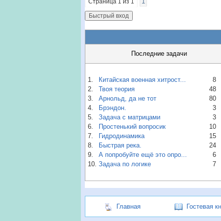
1
Страница
1
из
1
Последние задачи
1.
Китайская военная хитрост...
8
2.
Твоя теория
48
3.
Арнольд, да не тот
80
4.
Брэндон.
3
5.
Задача с матрицами
3
6.
Простенький вопросик
10
7.
Гидродинамика
15
8.
Быстрая река.
24
9.
А попробуйте ещё это опро...
6
10.
Задача по логике
7
Главная
Гостевая к