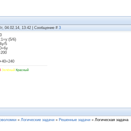
Вт, 04.02.14, 13:42 | Сообщение #
3
0
:1=y:(5/6)
6y/5
0=6y
=200
+40=240
й
Зелёный
Красный
ловоломки
»
Логические задачи
»
Решенные задачи
»
Логическая задача