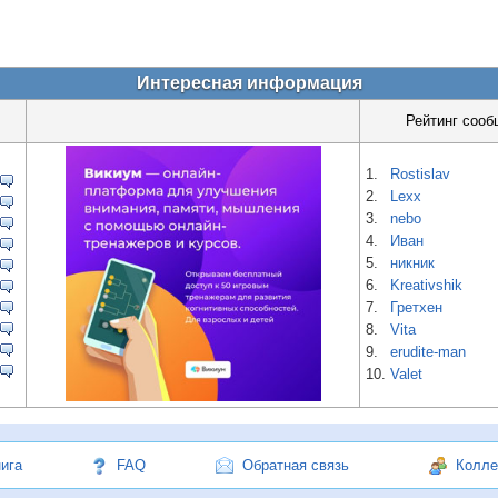
Интересная информация
Рейтинг сооб
1.
Rostislav
2.
Lexx
3.
nebo
4.
Иван
5.
никник
6.
Kreativshik
7.
Гретхен
8.
Vita
9.
erudite-man
10.
Valet
нига
FAQ
Обратная связь
Колле