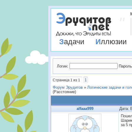
Задачи
Иллюзии
Логин:
Пароль
1
Страница
1
из
1
Форум Эрудитов
»
Логические задачи и го
(Расстояние)
alfaaa999
Дата: 
Пошел
Шарик
за 5 