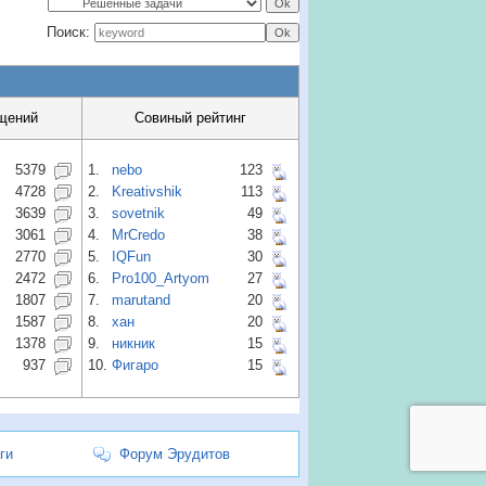
Поиск:
щений
Совиный рейтинг
5379
1.
nebo
123
4728
2.
Kreativshik
113
3639
3.
sovetnik
49
3061
4.
MrCredo
38
2770
5.
IQFun
30
2472
6.
Pro100_Artyom
27
1807
7.
marutand
20
1587
8.
хан
20
1378
9.
никник
15
937
10.
Фигаро
15
ги
Форум Эрудитов