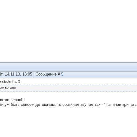
Чт, 14.11.13, 18:05 | Сообщение #
5
а
student_x
(
)
же можно
ютно верно!!!
ли уж быть совсем дотошным, то оригинал звучал так - "Начинай кричать