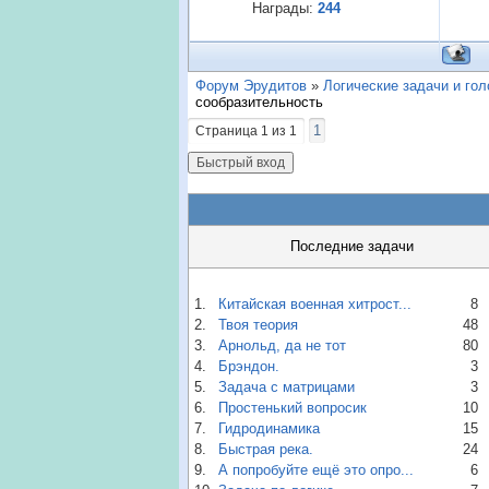
Награды:
244
Форум Эрудитов
»
Логические задачи и го
сообразительность
1
Страница
1
из
1
Последние задачи
1.
Китайская военная хитрост...
8
2.
Твоя теория
48
3.
Арнольд, да не тот
80
4.
Брэндон.
3
5.
Задача с матрицами
3
6.
Простенький вопросик
10
7.
Гидродинамика
15
8.
Быстрая река.
24
9.
А попробуйте ещё это опро...
6