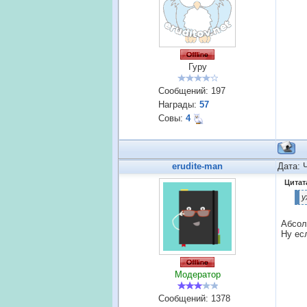
Гуру
Сообщений:
197
Награды:
57
Совы:
4
erudite-man
Дата: 
Цитат
у
Абсол
Ну ес
Модератор
Сообщений:
1378