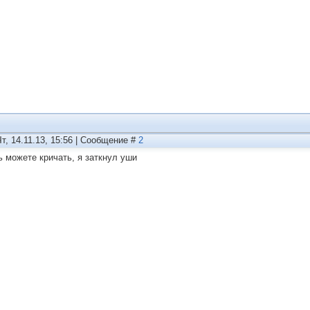
Чт, 14.11.13, 15:56 | Сообщение #
2
ь можете кричать, я заткнул уши