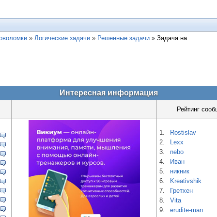
ловоломки
»
Логические задачи
»
Решенные задачи
»
Задача на
Интересная информация
Рейтинг сооб
1.
Rostislav
2.
Lexx
3.
nebo
4.
Иван
5.
никник
6.
Kreativshik
7.
Гретхен
8.
Vita
9.
erudite-man