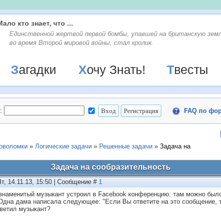
Мало кто знает, что ...
Единственной жертвой первой бомбы, упавшей на британскую зем
во время Второй мировой войны, стал кролик.
Загадки
Хочу Знать!
Твесты
:
FAQ по фо
ловоломки
»
Логические задачи
»
Решенные задачи
»
Задача на
Задача на сообразительность
Чт, 14.11.13, 15:50 | Сообщение #
1
знаменитый музыкант устроил в Facebook конференцию: там можно было 
 Одна дама написала следующее: "Если Вы ответите на это сообщение, то
тветил музыкант?