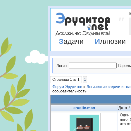
Задачи
Иллюзии
Логин:
Пароль
1
Страница
1
из
1
Форум Эрудитов
»
Логические задачи и го
сообразительность
erudite-man
Дата: 
Один 
него.
что о