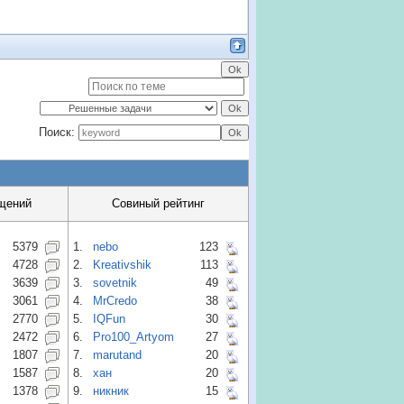
Поиск:
щений
Совиный рейтинг
5379
1.
nebo
123
4728
2.
Kreativshik
113
3639
3.
sovetnik
49
3061
4.
MrCredo
38
2770
5.
IQFun
30
2472
6.
Pro100_Artyom
27
1807
7.
marutand
20
1587
8.
хан
20
1378
9.
никник
15