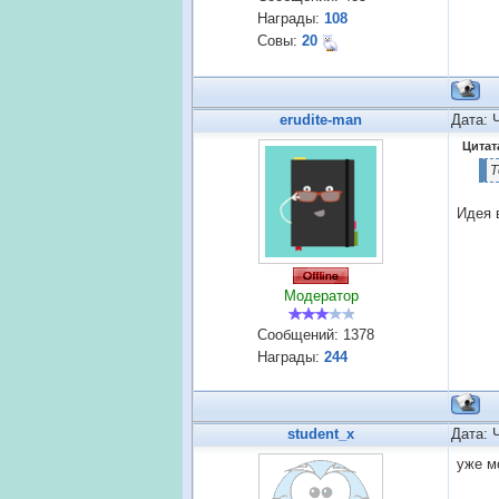
Награды:
108
Совы:
20
erudite-man
Дата: 
Цитат
Т
Идея 
Модератор
Сообщений:
1378
Награды:
244
student_x
Дата: 
уже 