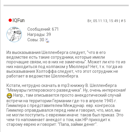
IQFun
Вт, 05.11.13, 15:49 | #
5
Сообщений: 671
Награды: 39
Cовы: 30
Из высказывания Шелленберга следует, "что в его
ведомстве есть такие сотрудники, которые имели
порочащие связи, но в них не замечены". Может ли кто-то из
них находиться под колпаком у Мюллера? Нет, т.к. тогда из
высказывания Холтоффа следует, что этот сотрудник не
работает в ведомстве Шелленберга.
Кстати, нетрудно скачать в mp3 книжку В. Шелленберга
"Мемуары гитлеровского разведчика". Ну, очень интересная!
Напр., там описывается просто анекдотический случай
встречи на территории Германии где-то в апреле 1945 г.
Гиммлера с представителем Междунар. евр. конгресса.
Гиммлер оправдывался перед ним и говорил, что, мол, мы
не могли поступить с евреями иначе: таков был приказ. Это
чем-то напоминает анекдот о том, как НР приходит к
старому еврею и говорит: "Папа, займи денег".