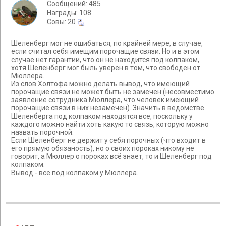
Сообщений: 485
Награды: 108
Cовы: 20
Шеленберг мог не ошибаться, по крайней мере, в случае,
если считал себя имещим порочащие связи. Но и в этом
случае нет гарантии, что он не находится под колпаком,
хотя Шеленберг мог быль уверен в том, что свободен от
Мюллера.
Из слов Холтофа можно делать вывод, что имеющий
порочащие связи не может быть не замечен (несовместимо
заявление сотрудника Мюллера, что человек имеющий
порочащие связи в них незамечен). Значить в ведомстве
Шеленберга под колпаком находятся все, поскольку у
каждого можно найти хоть какую то связь, которую можно
назвать порочной.
Если Шеленберг не держит у себя порочных (что входит в
его прямую обязаность), но о своих пороках никому не
говорит, а Мюллер о пороках всё знает, то и Шеленберг под
колпаком.
Вывод - все под колпаком у Мюллера.