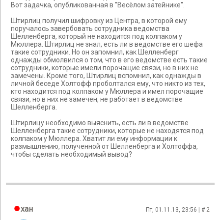
Вот задачка, опубликованная в "Весёлом затейнике".
Штирлиц получил шифровку из Центра, в которой ему
поручалось завербовать сотрудника ведомства
Шелленберга, который не находится под колпаком у
Мюллера. Штирлиц не знал, есть ли в ведомстве его шефа
такие сотрудники. Но он запомнил, как Шелленберг
однажды обмолвился о том, что в его ведомстве есть такие
сотрудники, которые имели порочащие связи, но в них не
замечены. Кроме того, Штирлиц вспомнил, как однажды в
личной беседе Холтофф проболтался ему, что никто из тех,
кто находится под колпаком у Мюллера и имел порочащие
связи, но в них не замечен, не работает в ведомстве
Шелленберга.
Штирлицу необходимо выяснить, есть ли в ведомстве
Шелленберга такие сотрудники, которые не находятся под
колпаком у Мюллера. Хватит ли ему информации к
размышлению, полученной от Шелленберга и Холтоффа,
чтобы сделать необходимый вывод?
хан
Пт, 01.11.13, 23:56 | #
2