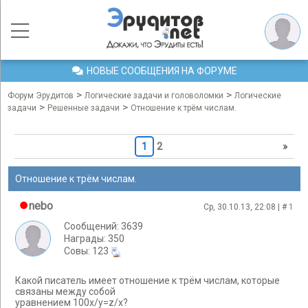
НОВЫЕ СООБЩЕНИЯ НА ФОРУМЕ
>
>
Форум Эрудитов
Логические задачи и головоломки
Логические
>
>
задачи
Решенные задачи
Oтношение к трём числам.
1
2
»
Oтношение к трём числам.
nebo
Ср, 30.10.13, 22:08 | #
1
Сообщений: 3639
Награды: 350
Cовы: 123
Какой писатель имеет отношение к трём числам, которые
связаны между собой
уравнением 100x/y=z/x?