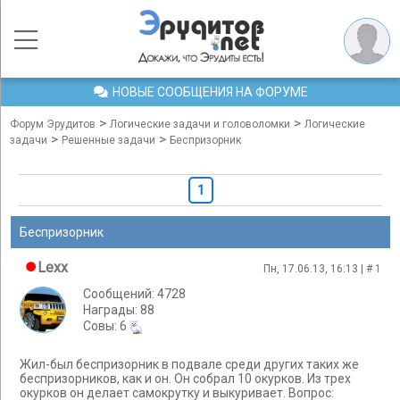
НОВЫЕ СООБЩЕНИЯ НА ФОРУМЕ
>
>
Форум Эрудитов
Логические задачи и головоломки
Логические
>
>
задачи
Решенные задачи
Беспризорник
1
Беспризорник
Lexx
Пн, 17.06.13, 16:13 | #
1
Сообщений: 4728
Награды: 88
Cовы: 6
Жил-был беспризорник в подвале среди других таких же
беспризорников, как и он. Он собрал 10 окурков. Из трех
окурков он делает самокрутку и выкуривает. Вопрос: