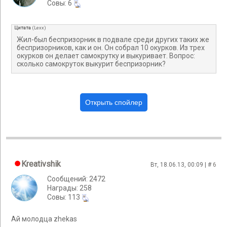
Cовы: 6
Цитата
(
Lexx
)
Жил-был беспризорник в подвале среди других таких же
беспризорников, как и он. Он собрал 10 окурков. Из трех
окурков он делает самокрутку и выкуривает. Вопрос:
сколько самокруток выкурит беспризорник?
Kreativshik
Вт, 18.06.13, 00:09 | #
6
Сообщений: 2472
Награды: 258
Cовы: 113
Ай молодца zhekas