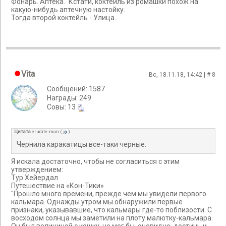
Фонарь. Аптека." Кстати, коктейль из ромашки похож на
какую-нибудь аптечную настойку.
Тогда второй коктейль - Улица.
Vita
Вс, 18.11.18, 14:42 | #
8
Сообщений: 1587
Награды: 249
Cовы: 13
Цитата
erudite-man
(
)
Чернила каракатицы все-таки черные.
Я искала достаточно, чтобы не согласиться с этим
утверждением:
Тур Хейердал
Путешествие на «Кон-Тики»
"Прошло много времени, прежде чем мы увидели первого
кальмара. Однажды утром мы обнаружили первые
признаки, указывавшие, что кальмары где-то поблизости. С
восходом солнца мы заметили на плоту малютку-кальмара.
Он был величиной с кошку, но мог бы, очевидно, достичь и