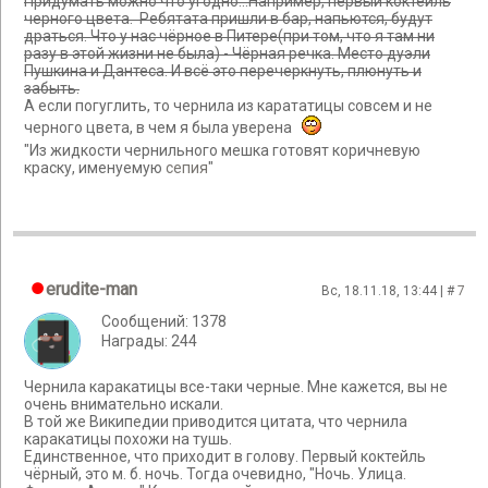
Придумать можно что угодно...Например, первый коктейль
черного цвета. Ребятата пришли в бар, напьются, будут
драться. Что у нас чёрное в Питере(при том, что я там ни
разу в этой жизни не была) - Чёрная речка. Место дуэли
Пушкина и Дантеса. И всё это перечеркнуть, плюнуть и
забыть.
А если погуглить, то чернила из карататицы совсем и не
черного цвета, в чем я была уверена
"Из жидкости чернильного мешка готовят коричневую
краску, именуемую
сепия
"
erudite-man
Вс, 18.11.18, 13:44 | #
7
Сообщений: 1378
Награды: 244
Чернила каракатицы все-таки черные. Мне кажется, вы не
очень внимательно искали.
В той же Википедии приводится цитата, что чернила
каракатицы похожи на тушь.
Единственное, что приходит в голову. Первый коктейль
чёрный, это м. б. ночь. Тогда очевидно, "Ночь. Улица.