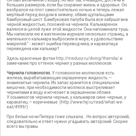
больших размеров, если бы сохранил жизнь и здоровье. Он
взобрался на плот самостоятельно ночью и теперь лежал
мертвый перед входом в хижину, обвив щупальцами
бамбуковый шест. Бамбуковая палуба была вся забрызгана
черной жидкостью, похожей на чернила. Кальмаренок
валялся в целой луже этой жидкости. Она напоминала тушь.
Мы написали ею в вахтенном журнале несколько страниц, а
маленького кальмара выбросили в море, к удовольствию
макрелей." - может ошибка переводчика, и каракатица
переведена как кальмар?
Здесь красочные фотки
http://medusy.ru/diving/thernila/
и
замечание про оттенок чернил у разных моллюсков.
Чернила головоногих.
У головоногих моллюсков есть
железа, вырабатывающая окрашенную жидкость —
знаменитые чернила. Их запас хранится в специальном
мешочке, при необходимости моллюск выстреливает
чернилами в воду и исчезает в окрашенном облаке.
У осьминогов чернила черные, у кальмаров сине-черные, у
каракатиц — коричневые. (http://www.hij.ru/read/what-we-
eat/4999/)
Про белые ночи Питера тоже слыхала... Но вопрос авторский,
следовательно и ответ нужно угадывать авторский. Скорее
всего вы правы.