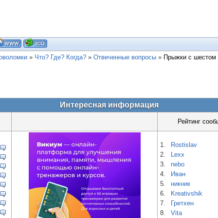
ловоломки
»
Что? Где? Когда?
»
Отвеченные вопросы
»
Прыжки с шестом
Интересная информация
Рейтинг сооб
1.
Rostislav
2.
Lexx
3.
nebo
4.
Иван
5.
никник
6.
Kreativshik
7.
Гретхен
8.
Vita