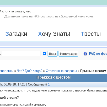
Мало кто знает, что ...
Домашняя пыль на 70% состоит из сброшенной нами кожи.
Загадки
Хочу Знать!
Твесты
:
FAQ по фо
ловоломки
»
Что? Где? Когда?
»
Отвеченные вопросы
»
Прыжки с шестом
Прыжки с шестом
Чт, 06.09.18, 17:26 | Сообщение #
1
ки утверждают, что с недавнего времени прыжки с шестом были введен
акой стране?
 символ мудрости, знаний и эрудиции.