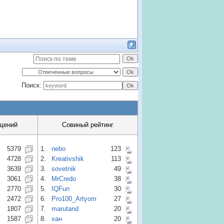
Поиск:
щений
Совиный рейтинг
5379
1.
nebo
123
4728
2.
Kreativshik
113
3639
3.
sovetnik
49
3061
4.
MrCredo
38
2770
5.
IQFun
30
2472
6.
Pro100_Artyom
27
1807
7.
marutand
20
1587
8.
хан
20