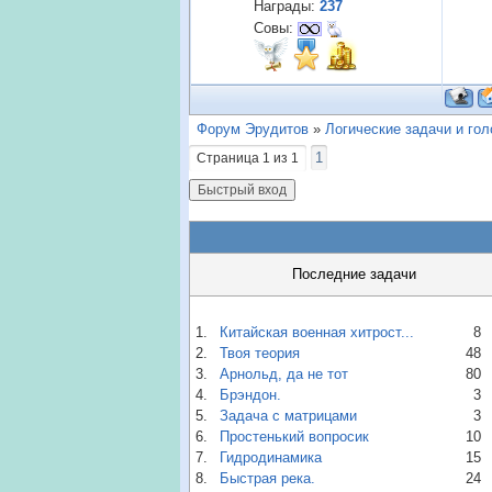
Награды:
237
Совы:
Форум Эрудитов
»
Логические задачи и го
1
Страница
1
из
1
Последние задачи
1.
Китайская военная хитрост...
8
2.
Твоя теория
48
3.
Арнольд, да не тот
80
4.
Брэндон.
3
5.
Задача с матрицами
3
6.
Простенький вопросик
10
7.
Гидродинамика
15
8.
Быстрая река.
24