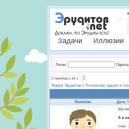
Задачи
Иллюзии
Логин:
Пароль
1
Страница
1
из
1
Форум Эрудитов
»
Логические задачи и го
Rostislav
Дата: 
Шутни
А в к
Сова -