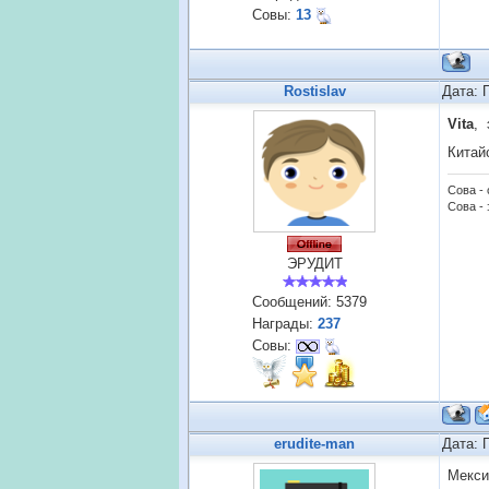
Совы:
13
Rostislav
Дата: 
Vita
, 
Китай
Сова -
Сова - 
ЭРУДИТ
Сообщений:
5379
Награды:
237
Совы:
erudite-man
Дата: 
Мекс