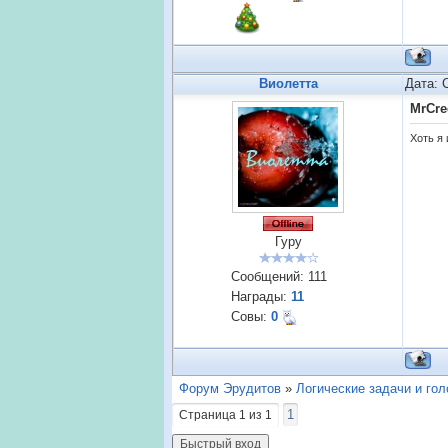
Виолетта
Дата: 
MrCre
Хоть я 
Гуру
Сообщений:
111
Награды:
11
Совы:
0
Форум Эрудитов
»
Логические задачи и го
1
Страница
1
из
1