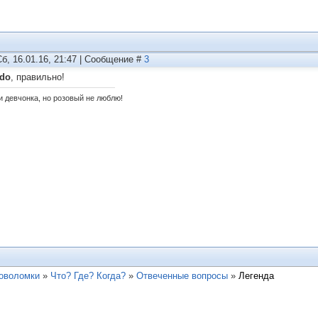
Сб, 16.01.16, 21:47 | Сообщение #
3
do
, правильно!
и девчонка, но розовый не люблю!
ловоломки
»
Что? Где? Когда?
»
Отвеченные вопросы
»
Легенда