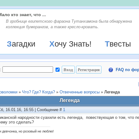
Мало кто знает, что ...
В гробнице египетского фараона Тутанхамона была обнаружена
коллекция бумерангов, а также кресло-кровать.
Загадки
Хочу Знать!
Твесты
:
FAQ по фо
ловоломки
»
Что? Где? Когда?
»
Отвеченные вопросы
»
Легенда
Легенда
Сб, 16.01.16, 16:55 | Сообщение #
1
иканской народности суахили есть легенда, повествующая о том, что пе
 ему это сделать?
и девчонка, но розовый не люблю!