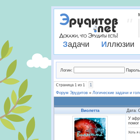
Задачи
Иллюзии
Логин:
Пароль
1
Страница
1
из
1
Форум Эрудитов
»
Логические задачи и го
Виолетта
Дата: 
У афр
помог
Хоть я 