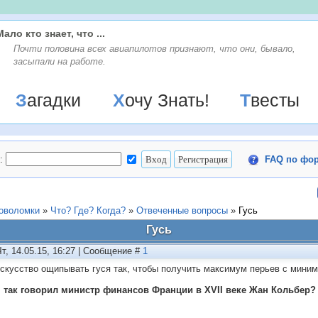
Мало кто знает, что ...
Почти половина всех авиапилотов признают, что они, бывало,
засыпали на работе.
Загадки
Хочу Знать!
Твесты
:
FAQ по фо
ловоломки
»
Что? Где? Когда?
»
Отвеченные вопросы
»
Гусь
Гусь
Чт, 14.05.15, 16:27 | Сообщение #
1
искусство ощипывать гуся так, чтобы получить максимум перьев с мини
 так говорил министр финансов Франции в XVII веке Жан Кольбер?