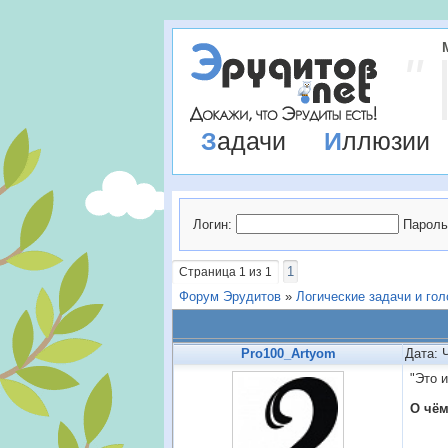
Задачи
Иллюзии
Логин:
Пароль
1
Страница
1
из
1
Форум Эрудитов
»
Логические задачи и го
Pro100_Artyom
Дата: 
"Это 
О чём