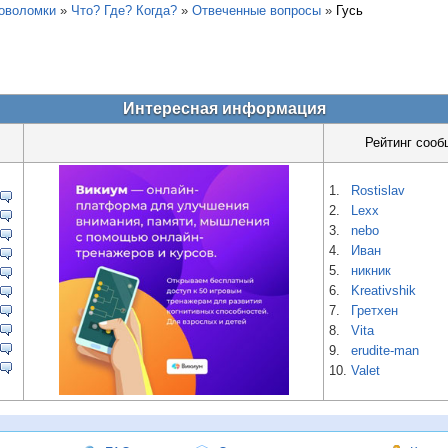
ловоломки
»
Что? Где? Когда?
»
Отвеченные вопросы
»
Гусь
Интересная информация
Рейтинг сооб
1.
Rostislav
2.
Lexx
3.
nebo
4.
Иван
5.
никник
6.
Kreativshik
7.
Гретхен
8.
Vita
9.
erudite-man
10.
Valet