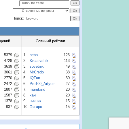
Поиск:
щений
Совиный рейтинг
5379
1.
nebo
123
4728
2.
Kreativshik
113
3639
3.
sovetnik
49
3061
4.
MrCredo
38
2770
5.
IQFun
30
2472
6.
Pro100_Artyom
27
1807
7.
marutand
20
1587
8.
хан
20
1378
9.
никник
15
937
10.
Фигаро
15