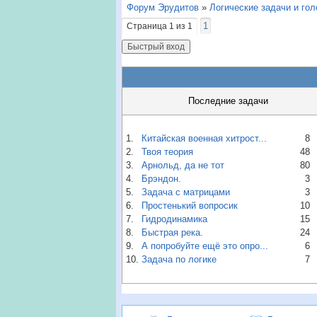
Форум Эрудитов
»
Логические задачи и го
1
Страница
1
из
1
Последние задачи
1.
Китайская военная хитрост...
8
2.
Твоя теория
48
3.
Арнольд, да не тот
80
4.
Брэндон.
3
5.
Задача с матрицами
3
6.
Простенький вопросик
10
7.
Гидродинамика
15
8.
Быстрая река.
24
9.
А попробуйте ещё это опро...
6
10.
Задача по логике
7