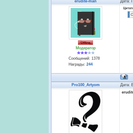
erudite-man
Дата: 
Цитат
О
Модератор
Сообщений:
1378
Награды:
244
Pro100_Artyom
Дата: 
erudi