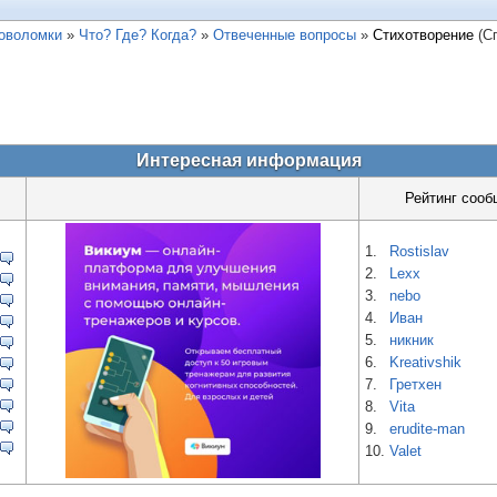
ловоломки
»
Что? Где? Когда?
»
Отвеченные вопросы
»
Стихотворение
(С
Интересная информация
Рейтинг сооб
1.
Rostislav
2.
Lexx
3.
nebo
4.
Иван
5.
никник
6.
Kreativshik
7.
Гретхен
8.
Vita
9.
erudite-man
10.
Valet