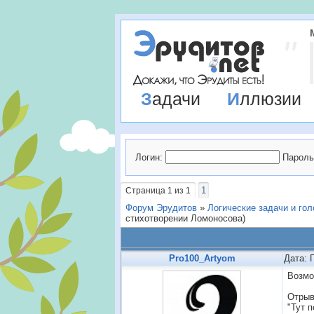
Задачи
Иллюзии
Логин:
Пароль
1
Страница
1
из
1
Форум Эрудитов
»
Логические задачи и го
стихотворении Ломоносова)
Pro100_Artyom
Дата: 
Возмо
Отрыв
"Тут 