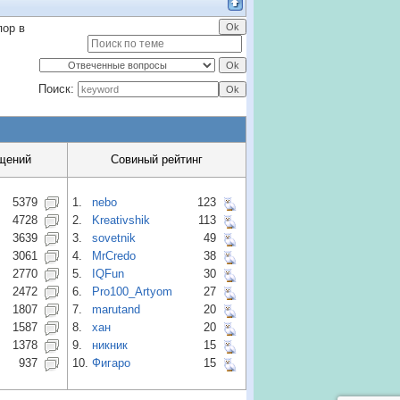
пор в
Поиск:
щений
Совиный рейтинг
5379
1.
nebo
123
4728
2.
Kreativshik
113
3639
3.
sovetnik
49
3061
4.
MrCredo
38
2770
5.
IQFun
30
2472
6.
Pro100_Artyom
27
1807
7.
marutand
20
1587
8.
хан
20
1378
9.
никник
15
937
10.
Фигаро
15