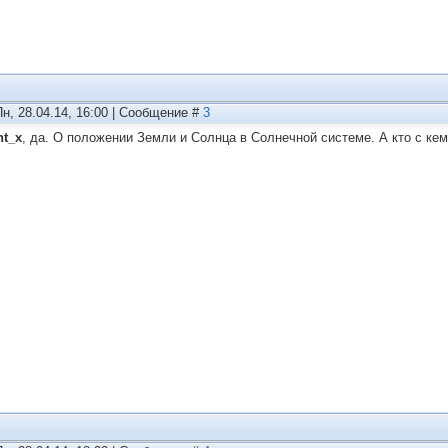
Пн, 28.04.14, 16:00 | Сообщение #
3
nt_x
, да. О положении Земли и Солнца в Солнечной системе. А кто с кем