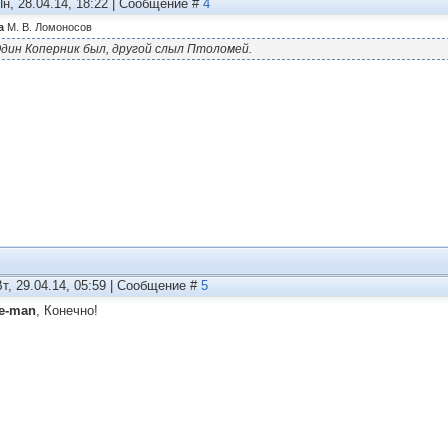
Пн, 28.04.14, 18:22 | Сообщение #
4
а
М. В. Ломоносов
дин Коперник был, другой слыл Птоломей.
Вт, 29.04.14, 05:59 | Сообщение #
5
te-man
, Конечно!