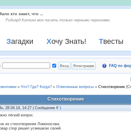
Мало кто знает, что ...
Ридьярд Киплинг мог писать только черными чернилами.
Загадки
Хочу Знать!
Твесты
:
FAQ по фо
ловоломки
»
Что? Где? Когда?
»
Отвеченные вопросы
»
Стихотворение
(С
Стихотворение
Пн, 28.04.14, 14:27 | Сообщение #
1
жно лёгкий вопрос.
ок из стихотворения Ломоносова:
повар спор решил усмешкою своей.