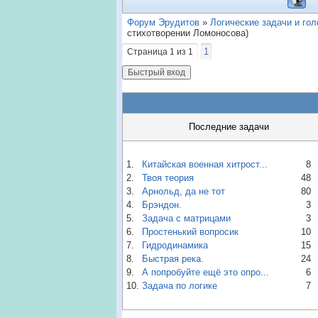
Форум Эрудитов
»
Логические задачи и го
стихотворении Ломоносова)
1
Страница
1
из
1
Последние задачи
1.
Китайская военная хитрост...
8
2.
Твоя теория
48
3.
Арнольд, да не тот
80
4.
Брэндон.
3
5.
Задача с матрицами
3
6.
Простенький вопросик
10
7.
Гидродинамика
15
8.
Быстрая река.
24
9.
А попробуйте ещё это опро...
6
10.
Задача по логике
7