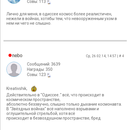
Cовы: 113
Лично для меня, в одиссее космос более реалистичен,
нежели в войнах, хотябы тем, что невооруженным ухом в
нем ни чего не слышно.
nebo
Ср, 26.02.14, 14:57 | #
4
Сообщений: 3639
Награды: 350
Cовы: 123
Kreativshik,
Действительно в "Одиссее.." всё, что происходит в
космическом пространстве,
абсолютно беззвучно, слышно только дыхание космонавта.
В "Звёздных войнах" всё наполнено взрывами и
оглушительной стрельбой, хотя всё
происходит в безвоздушном пространстве, бред.