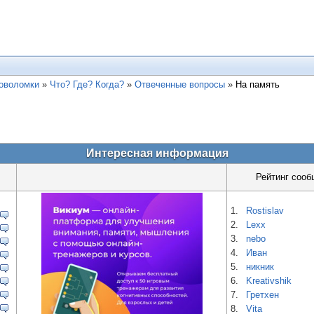
ловоломки
»
Что? Где? Когда?
»
Отвеченные вопросы
»
На память
Интересная информация
Рейтинг сооб
1.
Rostislav
2.
Lexx
3.
nebo
4.
Иван
5.
никник
6.
Kreativshik
7.
Гретхен
8.
Vita