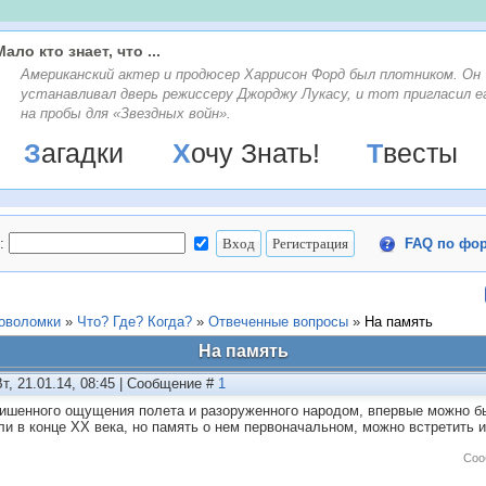
Мало кто знает, что ...
Американский актер и продюсер Харрисон Форд был плотником. Он
устанавливал дверь режиссеру Джорджу Лукасу, и тот пригласил е
на пробы для «Звездных войн».
Загадки
Хочу Знать!
Твесты
:
FAQ по фо
ловоломки
»
Что? Где? Когда?
»
Отвеченные вопросы
»
На память
На память
Вт, 21.01.14, 08:45 | Сообщение #
1
лишенного ощущения полета и разоруженного народом, впервые можно бы
ли в конце XX века, но память о нем первоначальном, можно встретить 
Соо