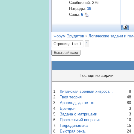
Сообщений:
276
Награды:
18
Совы:
6
Форум Эрудитов
»
Логические задачи и го
1
Страница
1
из
1
Последние задачи
1.
Китайская военная хитрост...
8
2.
Твоя теория
48
3.
Арнольд, да не тот
80
4.
Брэндон.
3
5.
Задача с матрицами
3
6.
Простенький вопросик
10
7.
Гидродинамика
15
8.
Быстрая река.
24