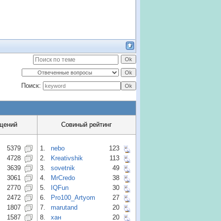
Поиск:
щений
Совиный рейтинг
5379
1.
nebo
123
4728
2.
Kreativshik
113
3639
3.
sovetnik
49
3061
4.
MrCredo
38
2770
5.
IQFun
30
2472
6.
Pro100_Artyom
27
1807
7.
marutand
20
1587
8.
хан
20