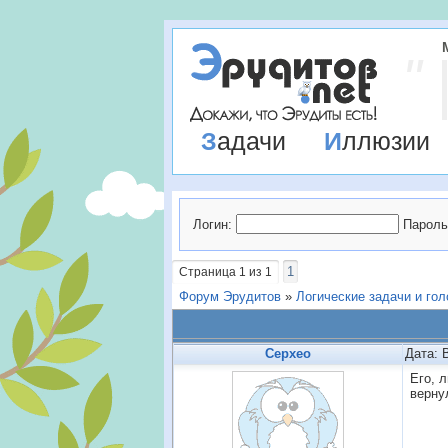
Задачи
Иллюзии
Логин:
Пароль
1
Страница
1
из
1
Форум Эрудитов
»
Логические задачи и го
Cepxeo
Дата: 
Его, 
верну