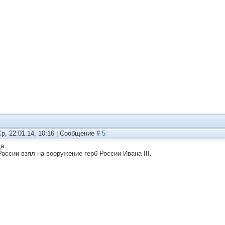
Ср, 22.01.14, 10:16 | Сообщение #
5
Да.
России взял на вооружение герб России Ивана III.