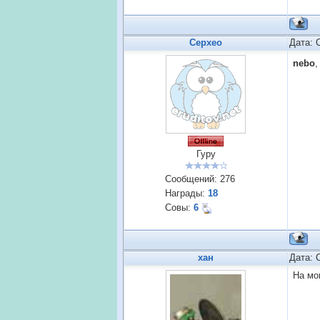
Cepxeo
Дата: 
nebo
,
Гуру
Сообщений:
276
Награды:
18
Совы:
6
хан
Дата: 
На мо