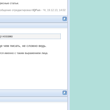
ересные статьи.
общение отредактировал
IQFun
-
Чт, 19.12.13, 14:02
ху ногами
де чем писать, не сложно ведь.
ются именно с таким выражением лица.