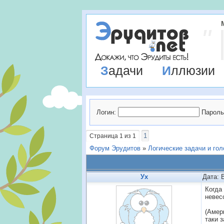
Задачи
Иллюзии
Логин:
Пароль
1
Страница
1
из
1
Форум Эрудитов
»
Логические задачи и го
Ух
Дата: 
Когда
невес
(Амер
таки 