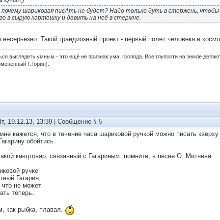
а
IQFun
(
)
 почему шариковая писАть не будет? Надо только дуть в стержень, чтобы
го в сырую картошку и давить на неё в стержне.
о несерьезно. Такой грандиозный проект - первый полет человека в косм
ься выглядеть умным - это ещё не признак ума, господа. Все глупости на земле дела
змененный Г.Горин).
Чт, 19.12.13, 13:39 | Сообщение #
5
 мне кажется, что в течение часа шариковой ручкой можно писать кверху
Гагарину обойтись.
такой канцтовар, связанный с Гагариным: помните, в песне О. Митяева
иковой ручке
тный Гагарин,
и что не может
ать теперь.
м, как рыбка, плавал.