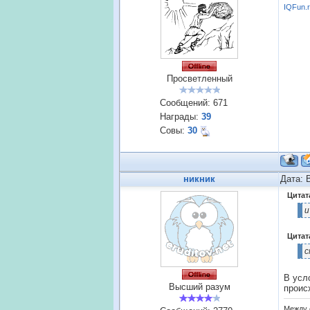
IQFun.
Просветленный
Сообщений:
671
Награды:
39
Совы:
30
никник
Дата: 
Цитат
и
Цитат
с
В усл
Высший разум
проис
Между 