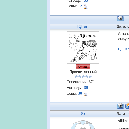
Награды:
55
Совы:
12
IQFun
Дата: 
А поч
сырую
IQFun.
Просветленный
Сообщений:
671
Награды:
39
Совы:
30
Ух
Дата: 
slltll