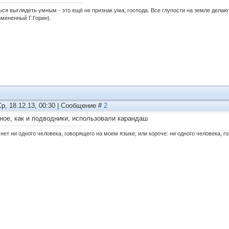
ься выглядеть умным - это ещё не признак ума, господа. Все глупости на земле дела
змененный Г.Горин).
Ср, 18.12.13, 00:30 | Сообщение #
2
ное, как и подводники, использовали карандаш
нет ни одного человека, говорящего на моем языке; или короче: ни одного человека, г