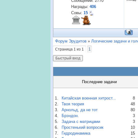
Сообщений:
2770
Награды:
406
Совы:
15
Форум Эрудитов
»
Логические задачи и го
1
Страница
1
из
1
Последние задачи
1.
Китайская военная хитрост...
8
2.
Твоя теория
48
3.
Арнольд, да не тот
80
4.
Брэндон.
3
5.
Задача с матрицами
3
6.
Простенький вопросик
10
7.
Гидродинамика
15