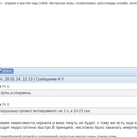
ru
- играем и растём над собой. Авторские игры, головоломки, кроссворды онлайн, инт
Вт, 28.01.14, 12:13 | Сообщение #
8
а
Ух
(
)
 дуть в стержень.
а
Ух
(
)
пециально провел эксперимент: не 1 ч, а 10-15 сек.
овиях невесомости,чернила и вниз тянуть не будет, к тому же есть еще 
ходит недостаточно быстро.В принципе, несложно было закачать инертны
своеобразной логикой и откровенной глупостью иногда очень тонкая грань.