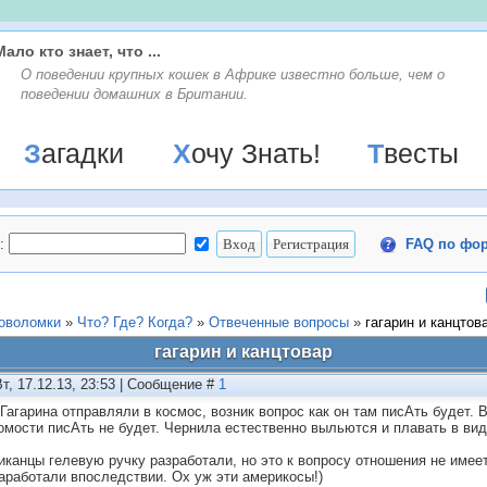
Мало кто знает, что ...
О поведении крупных кошек в Африке известно больше, чем о
поведении домашних в Британии.
Загадки
Хочу Знать!
Твесты
:
FAQ по фо
ловоломки
»
Что? Где? Когда?
»
Отвеченные вопросы
»
гагарин и канцтов
гагарин и канцтовар
Вт, 17.12.13, 23:53 | Сообщение #
1
 Гагарина отправляли в космос, возник вопрос как он там писАть будет.
омости писАть не будет. Чернила естественно выльются и плавать в вид
иканцы гелевую ручку разработали, но это к вопросу отношения не имеет
заработали впоследствии. Ох уж эти америкосы!)