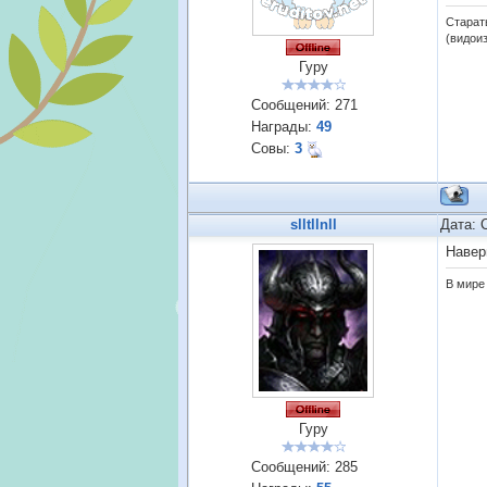
Старат
(видои
Гуру
Сообщений:
271
Награды:
49
Совы:
3
slltllnll
Дата: 
Навер
В мире 
Гуру
Сообщений:
285