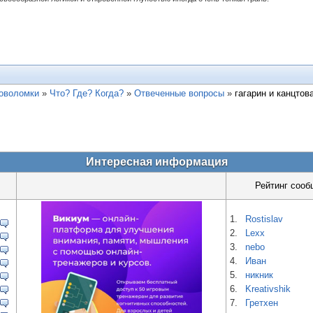
ловоломки
»
Что? Где? Когда?
»
Отвеченные вопросы
»
гагарин и канцтов
Интересная информация
Рейтинг сооб
1.
Rostislav
2.
Lexx
3.
nebo
4.
Иван
5.
никник
6.
Kreativshik
7.
Гретхен