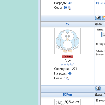
Награды:
39
IQFun.
Совы:
30
Ух
Дата: 
Цитат
Х
специ
Старат
(видои
Гуру
Сообщений:
271
Награды:
49
Совы:
3
IQFun
Дата: 
В моей