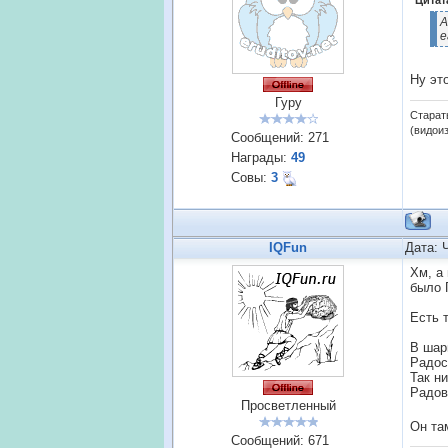
Цитат
А
е
Ну эт
Гуру
Старат
(видои
Сообщений:
271
Награды:
49
Совы:
3
IQFun
Дата: 
Хм, а
было 
Есть 
В шар
Радос
Так н
Радов
Просветленный
Он та
Сообщений:
671