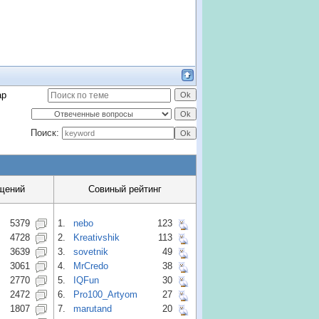
ар
Поиск:
щений
Совиный рейтинг
5379
1.
nebo
123
4728
2.
Kreativshik
113
3639
3.
sovetnik
49
3061
4.
MrCredo
38
2770
5.
IQFun
30
2472
6.
Pro100_Artyom
27
1807
7.
marutand
20