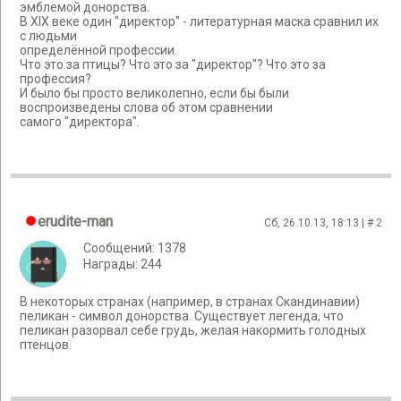
эмблемой донорства.
В XIX веке один "директор" - литературная маска сравнил их
с людьми
определённой профессии.
Что это за птицы? Что это за "директор"? Что это за
профессия?
И было бы просто великолепно, если бы были
воспроизведены слова об этом сравнении
самого "директора".
erudite-man
Сб, 26.10.13, 18:13 | #
2
Сообщений: 1378
Награды: 244
В некоторых странах (например, в странах Скандинавии)
пеликан - символ донорства. Существует легенда, что
пеликан разорвал себе грудь, желая накормить голодных
птенцов.