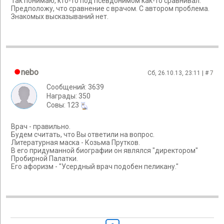
Так понимаю, кто-то под псевдонимом как-то сравнивал.
Предположу, что сравнение с врачом. С автором проблема.
Знакомых высказываний нет.
nebo
Сб, 26.10.13, 23:11 | #
7
Сообщений: 3639
Награды: 350
Cовы: 123
Врач - правильно.
Будем считать, что Вы ответили на вопрос.
Литературная маска - Козьма Прутков.
В его придуманной биографии он являлся "директором"
Пробирной Палатки.
Его афоризм - "Усердный врач подобен пеликану."