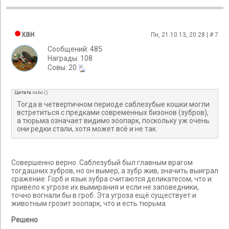
хан
Пн, 21.10.13, 20:28 | #
7
Сообщений: 485
Награды: 108
Cовы: 20
Цитата
nebo
(
)
Тогда в четвертичном периоде саблезубые кошки могли
встретиться с предками современных бизонов (зубров),
а тюрьма означает видимо зоопарк, поскольку уж очень
они редки стали, хотя может всё и не так.
Совершенно верно. Саблезубый был главным врагом
тогдашних зубров, но он вымер, а зубр жив, значить выиграл
сражение. Горб и язык зубра считаются деликатесом, что и
привело к угрозе их вымирания и если не заповедники,
точно вогнали бы в гроб. Эта угроза ещё существует и
животным грозит зоопарк, что и есть тюрьма.
Решено