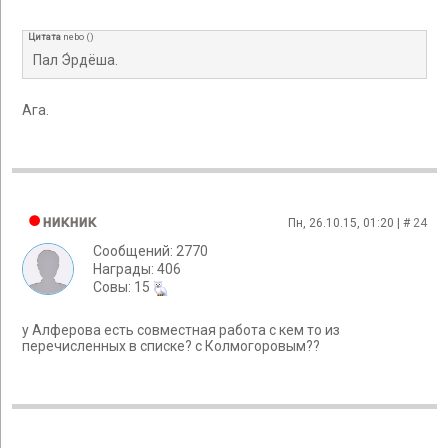
Цитата
nebo
(
)
Пал Э́рдёшa.
Ага.
никник
Пн, 26.10.15, 01:20 | #
24
Сообщений: 2770
Награды: 406
Cовы: 15
у Алферова есть совместная работа с кем то из
перечисленных в списке? с Колмогоровым??