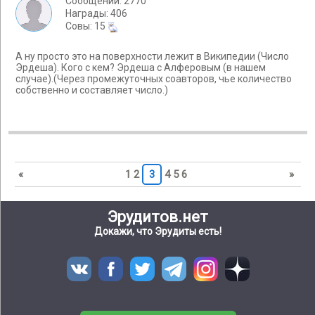
Сообщений: 2770
Награды: 406
Cовы: 15
А ну просто это на поверхности лежит в Википедии (Число
Эрдеша). Кого с кем? Эрдеша с Алферовым (в нашем
случае).(Через промежуточных соавторов, чье количество
собственно и составляет число.)
«
1
2
3
4
5
6
»
Эрудитов.нет
Докажи, что Эрудиты есть!