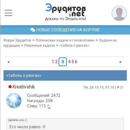
НОВЫЕ СООБЩЕНИЯ НА ФОРУМЕ
>
>
Форум Эрудитов
Логические задачи и головоломки
Задачи на
>
>
эрудицию
Решенные задачи
«табель о рангах»
«
1
2
3
4
5
6
»
«табель о рангах»
Kreativshik
Пн, 26.10.15, 01:10 | #
21
Сообщений: 2472
Награды: 258
Cовы: 113
Цитата
nebo
(
)
Его число равно -0