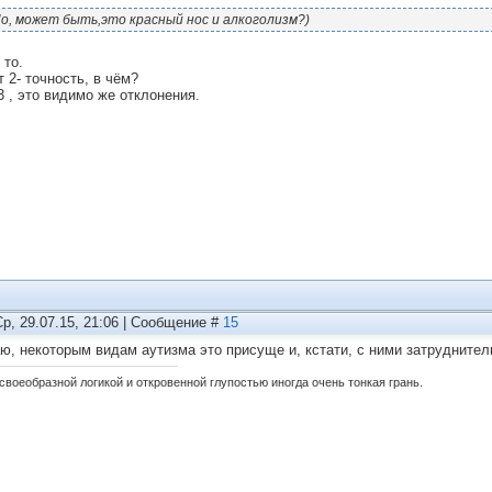
о, может быть,это красный нос и алкоголизм?)
 то.
 2- точность, в чём?
3 , это видимо же отклонения.
Ср, 29.07.15, 21:06 | Сообщение #
15
аю, некоторым видам аутизма это присуще и, кстати, с ними затруднитель
своеобразной логикой и откровенной глупостью иногда очень тонкая грань.