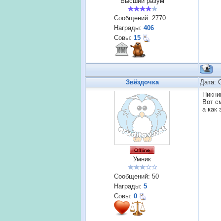
Высший разум
Сообщений:
2770
Награды:
406
Совы:
15
Звёздочка
Дата: 
Никник
Вот с
а как
Умник
Сообщений:
50
Награды:
5
Совы:
0