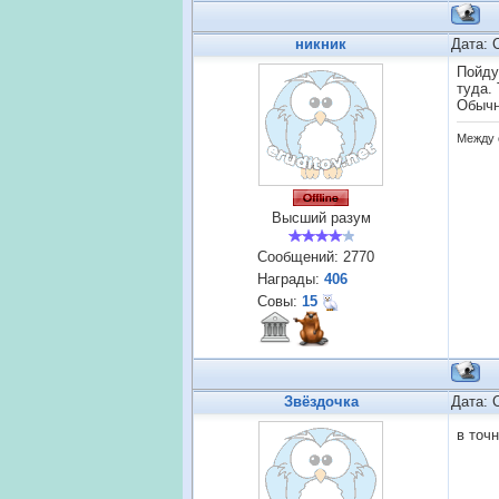
никник
Дата: 
Пойду
туда.
Обычн
Между 
Высший разум
Сообщений:
2770
Награды:
406
Совы:
15
Звёздочка
Дата: 
в точ