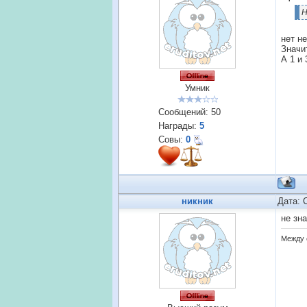
Н
нет не
Значит
А 1 и 
Умник
Сообщений:
50
Награды:
5
Совы:
0
никник
Дата: 
не зн
Между 