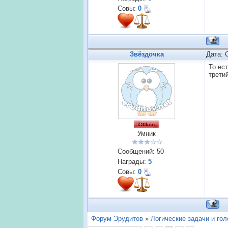
Совы:
0
Звёздочка
Дата: 
То ес
третий
Умник
Сообщений:
50
Награды:
5
Совы:
0
Форум Эрудитов
»
Логические задачи и го