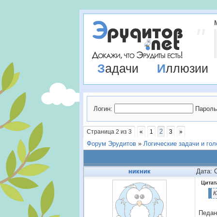
Задачи
Иллюзии
Логин:
Пароль
2
Страница
2
из
3
«
1
3
»
Форум Эрудитов
»
Логические задачи и го
никник
Дата: 
Цитат
К
Педан