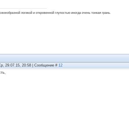
своеобразной логикой и откровенной глупостью иногда очень тонкая грань.
Ср, 29.07.15, 20:58 | Сообщение #
12
сть,