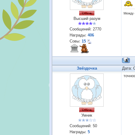
Между 
Высший разум
Сообщений:
2770
Награды:
406
Совы:
15
Звёздочка
Дата: 
точно
Умник
Сообщений:
50
Награды:
5