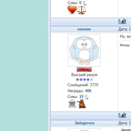
Совы:
0
никник
Дата: 
Но, м
Между 
Высший разум
Сообщений:
2770
Награды:
406
Совы:
15
Звёздочка
Дата: 
Цитат