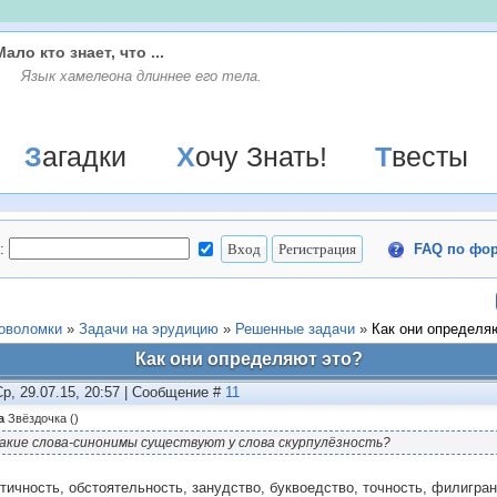
Мало кто знает, что ...
Язык хамелеона длиннее его тела.
Загадки
Хочу Знать!
Твесты
:
FAQ по фо
ловоломки
»
Задачи на эрудицию
»
Решенные задачи
»
Как они определя
Как они определяют это?
Ср, 29.07.15, 20:57 | Сообщение #
11
а
Звёздочка
(
)
акие слова-синонимы существуют у слова скурпулёзность?
тичность, обстоятельность, занудство, буквоедство, точность, филигра