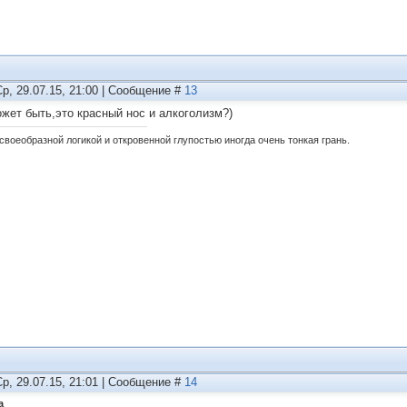
Ср, 29.07.15, 21:00 | Сообщение #
13
ожет быть,это красный нос и алкоголизм?)
своеобразной логикой и откровенной глупостью иногда очень тонкая грань.
Ср, 29.07.15, 21:01 | Сообщение #
14
а