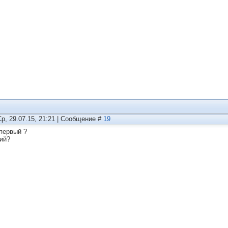
Ср, 29.07.15, 21:21 | Сообщение #
19
 первый ?
тий?