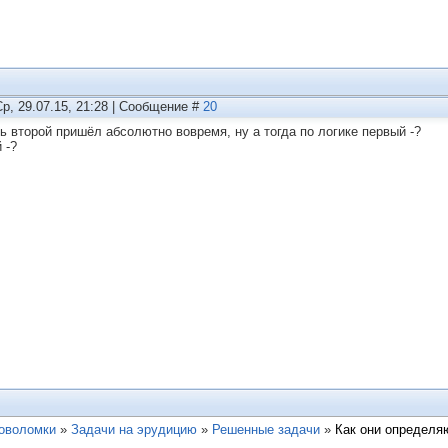
Ср, 29.07.15, 21:28 | Сообщение #
20
ть второй пришёл абсолютно вовремя, ну а тогда по логике первый -?
 -?
ловоломки
»
Задачи на эрудицию
»
Решенные задачи
»
Как они определя