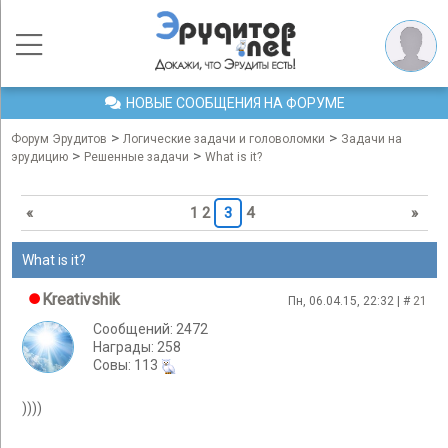
НОВЫЕ СООБЩЕНИЯ НА ФОРУМЕ
>
>
Форум Эрудитов
Логические задачи и головоломки
Задачи на
>
>
эрудицию
Решенные задачи
What is it?
«
1
2
3
4
»
What is it?
Kreativshik
Пн, 06.04.15, 22:32 | #
21
Сообщений: 2472
Награды: 258
Cовы: 113
))))