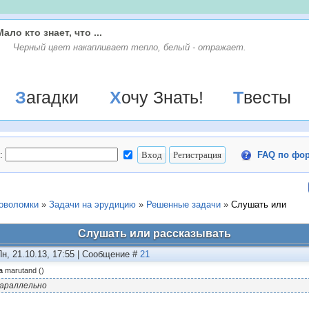
Мало кто знает, что ...
Черный цвет накапливает тепло, белый - отражает.
Загадки
Хочу Знать!
Твесты
:
FAQ по фо
ловоломки
»
Задачи на эрудицию
»
Решенные задачи
»
Слушать или
Слушать или рассказывать
Пн, 21.10.13, 17:55 | Сообщение #
21
а
marutand
(
)
араллельно