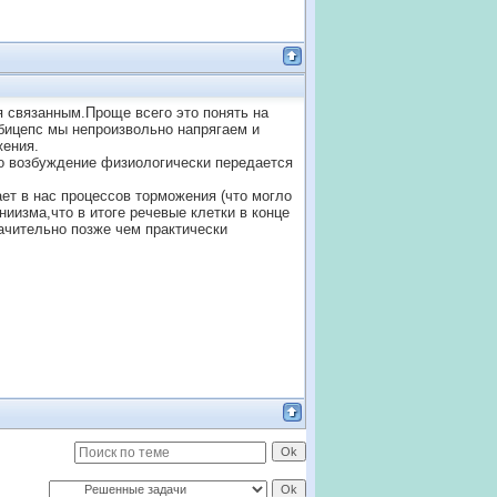
 связанным.Проще всего это понять на
 бицепс мы непроизвольно напрягаем и
жения.
то возбуждение физиологически передается
ает в нас процессов торможения (что могло
иизма,что в итоге речевые клетки в конце
начительно позже чем практически