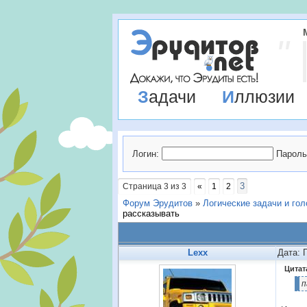
Задачи
Иллюзии
Логин:
Пароль
3
Страница
3
из
3
«
1
2
Форум Эрудитов
»
Логические задачи и го
рассказывать
Lexx
Дата: 
Цитат
п