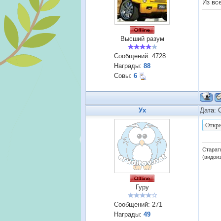
Из вс
Высший разум
Сообщений:
4728
Награды:
88
Совы:
6
Ух
Дата: 
Старат
(видои
Гуру
Сообщений:
271
Награды:
49