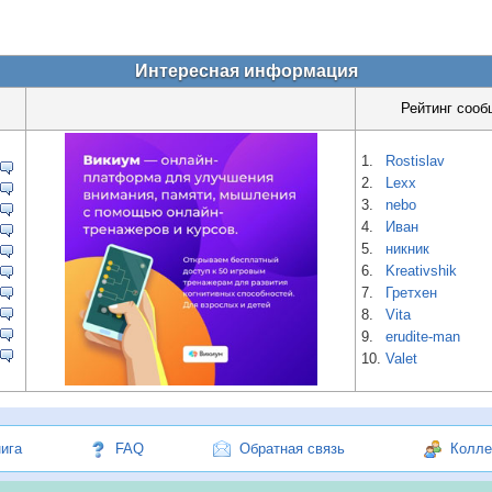
Интересная информация
Рейтинг сооб
1.
Rostislav
2.
Lexx
3.
nebo
4.
Иван
5.
никник
6.
Kreativshik
7.
Гретхен
8.
Vita
9.
erudite-man
10.
Valet
нига
FAQ
Обратная связь
Колле