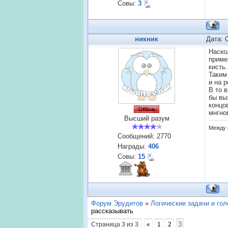
Совы:
3
никник
Дата: 
Наско
приме
кисть
Таким
и на 
В то 
бы вы
концо
мнгно
Высший разум
Между 
Сообщений:
2770
Награды:
406
Совы:
15
Форум Эрудитов
»
Логические задачи и го
рассказывать
3
Страница
3
из
3
«
1
2