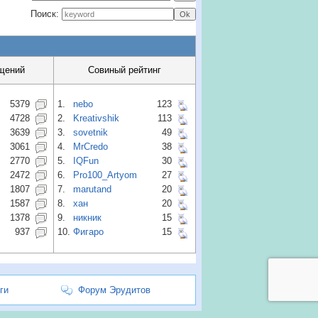
Поиск:
щений
Совиный рейтинг
5379
1.
nebo
123
4728
2.
Kreativshik
113
3639
3.
sovetnik
49
3061
4.
MrCredo
38
2770
5.
IQFun
30
2472
6.
Pro100_Artyom
27
1807
7.
marutand
20
1587
8.
хан
20
1378
9.
никник
15
937
10.
Фигаро
15
ги
Форум Эрудитов