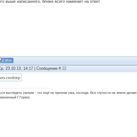
его выше написанного, ближе всего намекает на ответ.
Ср, 23.10.13, 14:17 | Сообщение #
22
ься выглядеть умным - это ещё не признак ума, господа. Все глупости на земле дела
змененный Г.Горин).