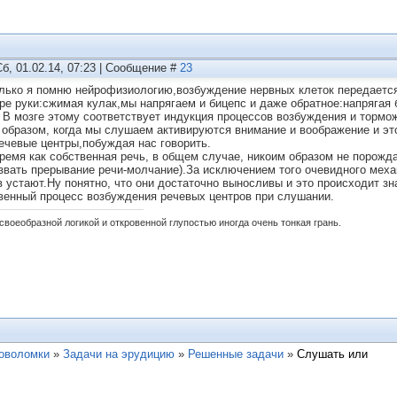
Сб, 01.02.14, 07:23 | Сообщение #
23
лько я помню нейрофизиологию,возбуждение нервных клеток передается
ре руки:сжимая кулак,мы напрягаем и бицепс и даже обратное:напрягая
. В мозге этому соответствует индукция процессов возбуждения и тормо
 образом, когда мы слушаем активируются внимание и воображение и э
речевые центры,побуждая нас говорить.
время как собственная речь, в общем случае, никоим образом не порожд
звать прерывание речи-молчание).За исключением того очевидного механ
в устают.Ну понятно, что они достаточно выносливы и это происходит з
венный процесс возбуждения речевых центров при слушании.
своеобразной логикой и откровенной глупостью иногда очень тонкая грань.
ловоломки
»
Задачи на эрудицию
»
Решенные задачи
»
Слушать или