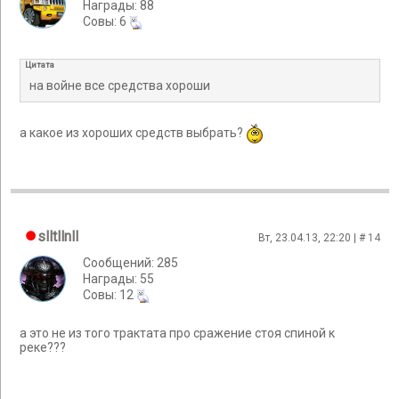
Награды: 88
Cовы: 6
Цитата
на войне все средства хороши
а какое из хороших средств выбрать?
slltllnll
Вт, 23.04.13, 22:20 | #
14
Сообщений: 285
Награды: 55
Cовы: 12
а это не из того трактата про сражение стоя спиной к
реке???