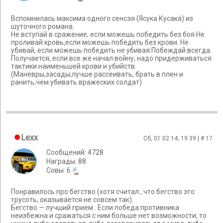
Вспомнилась максима одного сенсэя (Ясука Кусака) из
шуточного романа.
Не вступай в сражение, если можешь победить без боя.Не
проливай кровь,если можешь победить без крови. Не
убивай, если можешь победить не убивая.Побеждай всегда.
Получается, если все же начал войну, надо придерживаться
тактики наименьшей крови и убийств.
(Маневры,засады;лучше рассеивать, брать в плен и
ранить,чем убивать вражеских солдат)
Lexx
Сб, 01.02.14, 19:39 | #
17
Сообщений: 4728
Награды: 88
Cовы: 6
Понравилось про бегство (хотя считал , что бегство это
трусоть, оказывается не совсем так).
Бегство — лучший прием . Если победа противника
неизбежна и сражаться с ним больше нет возможности, то