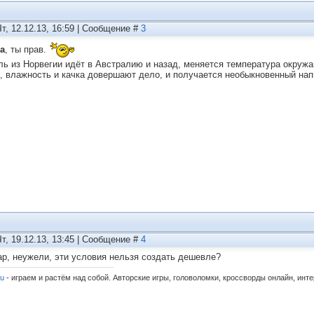
Чт, 12.12.13, 16:59 | Сообщение #
3
а
, ты прав.
ль из Норвегии идёт в Австралию и назад, меняется температура окру
, влажность и качка довершают дело, и получается необыкновенный нап
Чт, 19.12.13, 13:45 | Сообщение #
4
р, неужели, эти условия нельзя создать дешевле?
ru
- играем и растём над собой. Авторские игры, головоломки, кроссворды онлайн, инт