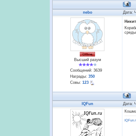
nebo
Дата: 
Никит
Кораб
среды
Высший разум
Сообщений:
3639
Награды:
350
Совы:
123
IQFun
Дата: 
Кошма
IQFun.