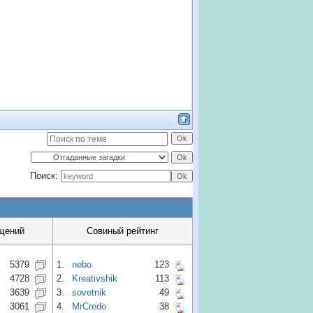
Поиск:
щений
Совиный рейтинг
5379
1.
nebo
123
4728
2.
Kreativshik
113
3639
3.
sovetnik
49
3061
4.
MrCredo
38