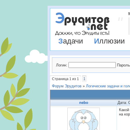
Задачи
Иллюзии
Логин:
Пароль
1
Страница
1
из
1
Форум Эрудитов
»
Логические задачи и го
nebo
Дата: 
Какой
на ко