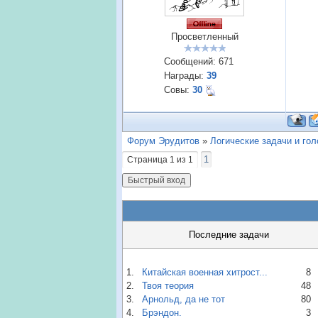
Просветленный
Сообщений:
671
Награды:
39
Совы:
30
Форум Эрудитов
»
Логические задачи и го
1
Страница
1
из
1
Последние задачи
1.
Китайская военная хитрост...
8
2.
Твоя теория
48
3.
Арнольд, да не тот
80
4.
Брэндон.
3