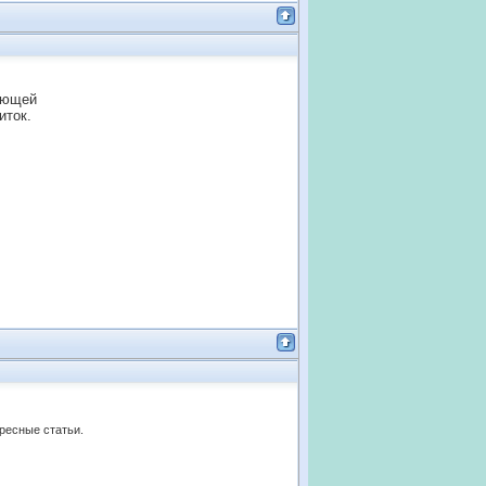
жающей
иток.
ересные статьи.