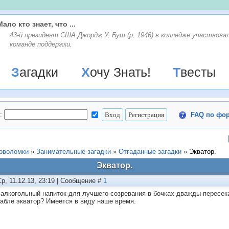
Мало кто знает, что ...
43-й президент США Джордж У. Буш (р. 1946) в колледже участвовал
команде поддержки.
Загадки
Хочу Знать!
Твесты
:
FAQ по фо
ловоломки
»
Занимательные загадки
»
Отгаданные загадки
»
Экватор.
Экватор.
Ср, 11.12.13, 23:19 | Сообщение #
1
 алкогольный напиток для лучшего созревания в бочках дважды пересек
рабле экватор? Имеется в виду наше время.