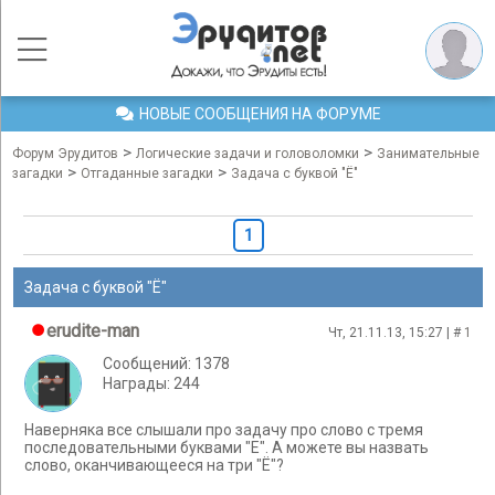
НОВЫЕ СООБЩЕНИЯ НА ФОРУМЕ
>
>
Форум Эрудитов
Логические задачи и головоломки
Занимательные
>
>
загадки
Отгаданные загадки
Задача с буквой "Ё"
1
Задача с буквой "Ё"
erudite-man
Чт, 21.11.13, 15:27 | #
1
Сообщений: 1378
Награды: 244
Наверняка все слышали про задачу про слово с тремя
последовательными буквами "Е". А можете вы назвать
слово, оканчивающееся на три "Ё"?