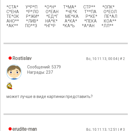
*СТА* У*Р*П *О*Н* Т*МА* СТР** *ОПК*
С*ЕНА *Р*ЛО О*ЕАН *ЧЕ*К Т**ПА О*ЕОЛ
ТЕ*ОК Р*ЖИ* *ЕД*Г МЕ*КА Р*КЕ* ПЕ*АЛ
АНО** *ЛИВ* НА*К* А*КА* *ПЕКА КОА**
*АК** ПО**З *НГ*Р *КА*Ь *А*АН *ЛЛ**
Rostislav
Вс, 10.11.13, 00:04 | #
2
Сообщений: 5379
Награды: 237
может лучше в виде картинки представить?
erudite-man
Вс, 10.11.13, 12:51 | #
3