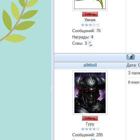
Умник
Сообщений:
76
Награды:
4
Совы:
3
slltllnll
Дата: 
3 палк
В мире 
Гуру
Сообщений:
285