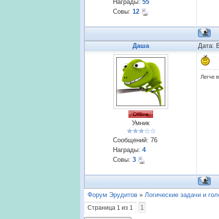
Награды:
55
Совы:
12
Даша
Дата: 
Легче в
Умник
Сообщений:
76
Награды:
4
Совы:
3
Форум Эрудитов
»
Логические задачи и го
1
Страница
1
из
1