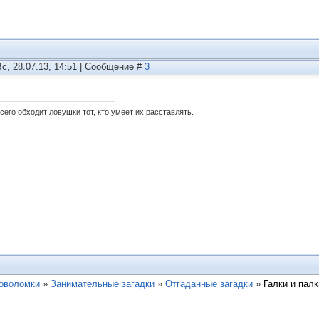
Вс, 28.07.13, 14:51 | Сообщение #
3
сего обходит ловушки тот, кто умеет их расставлять.
ловоломки
»
Занимательные загадки
»
Отгаданные загадки
»
Галки и палк