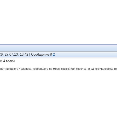
Сб, 27.07.13, 18:42 | Сообщение #
2
и 4 галки
нет ни одного человека, говорящего на моем языке; или короче: ни одного человека, г