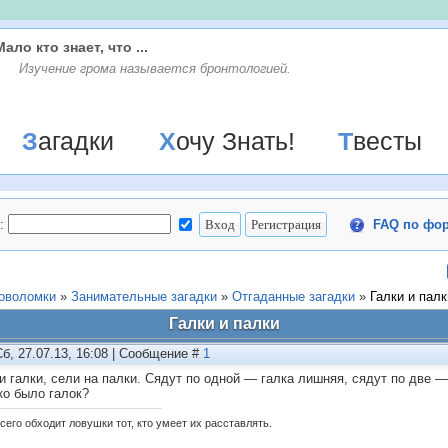
Мало кто знает, что ...
Изучение грома называется бронтологией.
Загадки
Хочу Знать!
Твесты
:
FAQ по фо
ловоломки
»
Занимательные загадки
»
Отгаданные загадки
»
Галки и палк
Галки и палки
Сб, 27.07.13, 16:08 | Сообщение #
1
и галки, сели на палки. Сядут по одной — галка лишняя, сядут по две 
ко было галок?
сего обходит ловушки тот, кто умеет их расставлять.