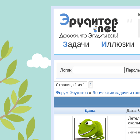
Задачи
Иллюзии
Логин:
Пароль
1
Страница
1
из
1
Форум Эрудитов
»
Логические задачи и го
Даша
Дата: 
Летел
сколь
Легче в