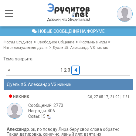
НОВЫЕ СООБЩЕНИЯ НА ФОРУМЕ
>
>
>
Форум Эрудитов
Свободное Общение
Форумные игры
>
Интеллектуальные дуэли
Дуэль #5. Александр VS никник
Тема закрыта
«
1
2
3
4
Дуэль #5. Александр VS никник
никник
Сб, 27.05.17, 21:09 | #
31
Сообщений: 2770
Награды: 406
Cовы: 15
Александр
, ок, по поводу Лира беру свои слова обратно.
Такая датировка, конечно, явный ляп: взята из