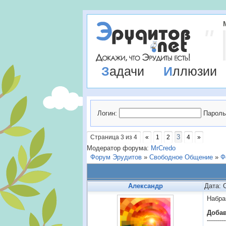
Задачи
Иллюзии
Логин:
Пароль
3
Страница
3
из
4
«
1
2
4
»
Модератор форума:
MrCredo
Форум Эрудитов
»
Свободное Общение
»
Ф
Александр
Дата: 
Набра
Доба
---------