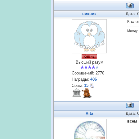
никник
Дата: 
К сло
Между 
Высший разум
Сообщений:
2770
Награды:
406
Совы:
15
Vita
Дата: 
всем 