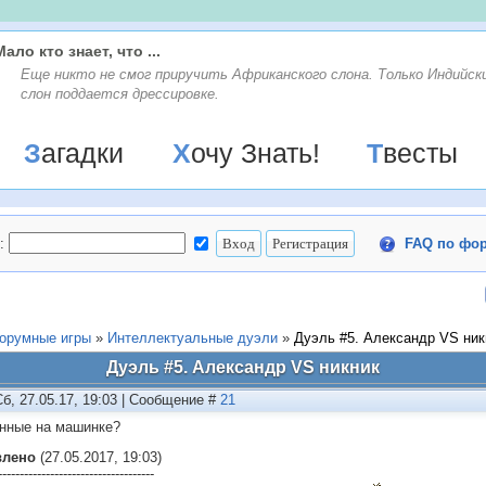
Мало кто знает, что ...
Еще никто не смог приручить Африканского слона. Только Индийск
слон поддается дрессировке.
Загадки
Хочу Знать!
Твесты
:
FAQ по фо
орумные игры
»
Интеллектуальные дуэли
»
Дуэль #5. Александр VS ник
Дуэль #5. Александр VS никник
Сб, 27.05.17, 19:03 | Сообщение #
21
нные на машинке?
влено
(27.05.2017, 19:03)
------------------------------------