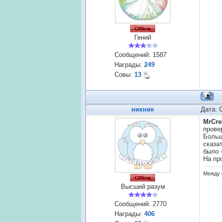
Гений
Сообщений:
1587
Награды:
249
Совы:
13
никник
Дата: 
MrCre
прове
Больш
сказат
было 
На пр
Между 
Высший разум
Сообщений:
2770
Награды:
406