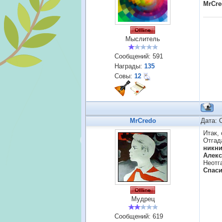
MrCre
Мыслитель
Сообщений:
591
Награды:
135
Совы:
12
MrCredo
Дата: 
Итак,
Отгад
никни
Алекс
Неотг
Спаси
Мудрец
Сообщений:
619