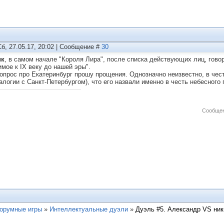
Сб, 27.05.17, 20:02 | Сообщение #
30
ик
, в самом начале "Короля Лира", после списка действующих лиц, говор
имое к IX веку до нашей эры".
вопрос про Екатеринбург прошу прощения. Однозначно неизвестно, в чест
налогии с Санкт-Петербургом), что его назвали именно в честь небесного
Сообщен
орумные игры
»
Интеллектуальные дуэли
»
Дуэль #5. Александр VS ник