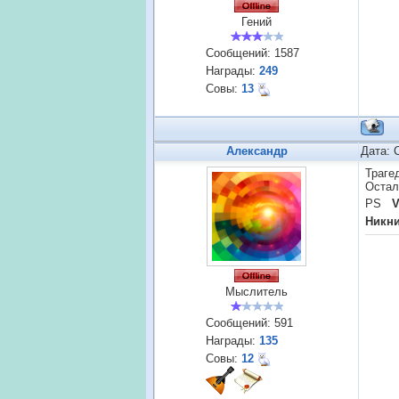
Гений
Сообщений:
1587
Награды:
249
Совы:
13
Александр
Дата: 
Траге
Остал
PS
V
Никн
Мыслитель
Сообщений:
591
Награды:
135
Совы:
12