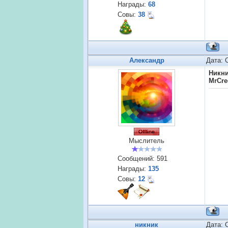
Награды:
68
Совы:
38
Александр
Дата: 
Никн
MrCre
Мыслитель
Сообщений:
591
Награды:
135
Совы:
12
никник
Дата: 