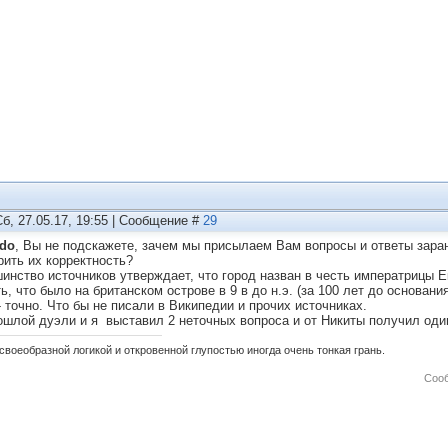
Сб, 27.05.17, 19:55 | Сообщение #
29
do
, Вы не подскажете, зачем мы присылаем Вам вопросы и ответы заран
рить их корректность?
инство источников утверждает, что город назван в честь императрицы Е
ь, что было на британском острове в 9 в до н.э. (за 100 лет до основани
- точно. Что бы не писали в Википедии и прочих источниках.
ошлой дуэли и я выставил 2 неточных вопроса и от Никиты получил оди
своеобразной логикой и откровенной глупостью иногда очень тонкая грань.
Соо