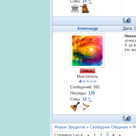
Совы:
15
Александр
Дата: 
Никн
относ
А за 
(по а
Мыслитель
Сообщений:
591
Награды:
135
Совы:
12
Форум Эрудитов
»
Свободное Общение
»
Ф
3
Страница
3
из
4
«
1
2
4
»