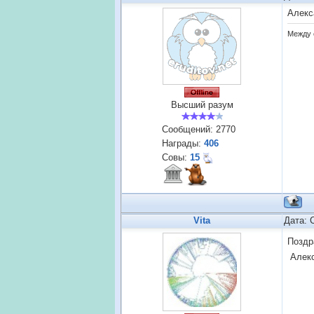
Алекс
Между 
Высший разум
Сообщений:
2770
Награды:
406
Совы:
15
Vita
Дата: 
Поздр
Алек