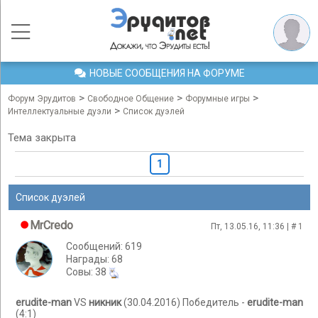
НОВЫЕ СООБЩЕНИЯ НА ФОРУМЕ
>
>
>
Форум Эрудитов
Свободное Общение
Форумные игры
>
Интеллектуальные дуэли
Список дуэлей
Тема закрыта
1
Список дуэлей
MrCredo
Пт, 13.05.16, 11:36 | #
1
Сообщений: 619
Награды: 68
Cовы: 38
erudite-man
VS
никник
(30.04.2016) Победитель -
erudite-man
(4:1)