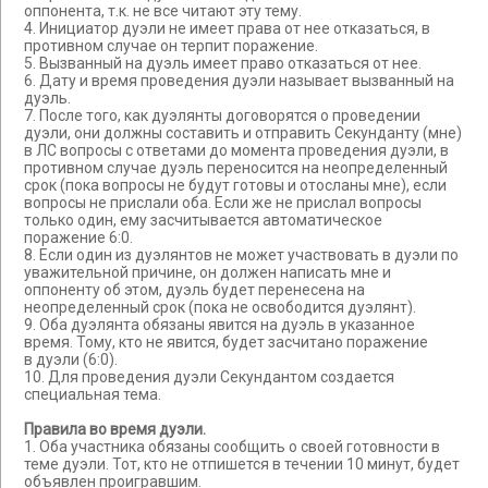
оппонента, т.к. не все читают эту тему.
4. Инициатор дуэли не имеет права от нее отказаться, в
противном случае он терпит поражение.
5. Вызванный на дуэль имеет право отказаться от нее.
6. Дату и время проведения дуэли называет вызванный на
дуэль.
7. После того, как дуэлянты договорятся о проведении
дуэли, они должны составить и отправить Секунданту (мне)
в ЛС вопросы с ответами до момента проведения дуэли, в
противном случае дуэль переносится на неопределенный
срок (пока вопросы не будут готовы и отосланы мне), если
вопросы не прислали оба. Если же не прислал вопросы
только один, ему засчитывается автоматическое
поражение 6:0.
8. Если один из дуэлянтов не может участвовать в дуэли по
уважительной причине, он должен написать мне и
оппоненту об этом, дуэль будет перенесена на
неопределенный срок (пока не освободится дуэлянт).
9. Оба дуэлянта обязаны явится на дуэль в указанное
время. Тому, кто не явится, будет засчитано поражение
в дуэли (6:0).
10. Для проведения дуэли Секундантом создается
специальная тема.
Правила во время дуэли.
1. Оба участника обязаны сообщить о своей готовности в
теме дуэли. Тот, кто не отпишется в течении 10 минут, будет
объявлен проигравшим.