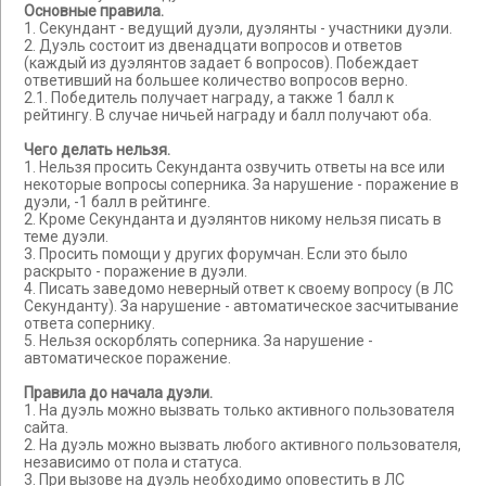
Основные правила.
1. Секундант - ведущий дуэли, дуэлянты - участники дуэли.
2. Дуэль состоит из двенадцати вопросов и ответов
(каждый из дуэлянтов задает 6 вопросов). Побеждает
ответивший на большее количество вопросов верно.
2.1. Победитель получает награду, а также 1 балл к
рейтингу. В случае ничьей награду и балл получают оба.
Чего делать нельзя.
1. Нельзя просить Секунданта озвучить ответы на все или
некоторые вопросы соперника. За нарушение - поражение в
дуэли, -1 балл в рейтинге.
2. Кроме Секунданта и дуэлянтов никому нельзя писать в
теме дуэли.
3. Просить помощи у других форумчан. Если это было
раскрыто - поражение в дуэли.
4. Писать заведомо неверный ответ к своему вопросу (в ЛС
Секунданту). За нарушение - автоматическое засчитывание
ответа сопернику.
5. Нельзя оскорблять соперника. За нарушение -
автоматическое поражение.
Правила до начала дуэли.
1. На дуэль можно вызвать только активного пользователя
сайта.
2. На дуэль можно вызвать любого активного пользователя,
независимо от пола и статуса.
3. При вызове на дуэль необходимо оповестить в ЛС