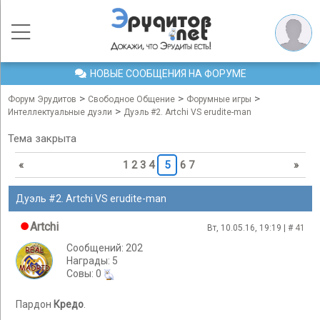
НОВЫЕ СООБЩЕНИЯ НА ФОРУМЕ
>
>
>
Форум Эрудитов
Свободное Общение
Форумные игры
>
Интеллектуальные дуэли
Дуэль #2. Artchi VS erudite-man
Тема закрыта
«
1
2
3
4
5
6
7
»
Дуэль #2. Artchi VS erudite-man
Artchi
Вт, 10.05.16, 19:19 | #
41
Сообщений: 202
Награды: 5
Cовы: 0
Пардон
Кредо
.