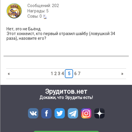
Сообщений: 202
Награды: 5
Cовы: 0
Нет, это не Бьёнд.
Этот хоккеист, кто первый отразил шайбу (ловушкой 34
раза), назовите его?
«
1
2
3
4
5
6
7
»
Эрудитов.нет
Докажи, что Эрудиты есть!