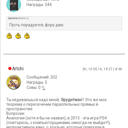
Награды: 244
Цитата
Artchi
(
)
Пусть порадуется, фору даю.
Artchi
Вт, 10.05.16, 19:27 | #
48
Сообщений: 202
Награды: 5
Cовы: 0
Ты издеваешься надо мной,
Эрудитмэн
? Это же моя
теорема о пересечении параллельных прямых в
пространстве.
Вопросик:
Аналогия (хотя я бы не назвал), в 2015 - эта игра PS4
(повторюсь, с компьюторщиками, никогда не выйдет!),
интерактивное кино, о друзьях, которые приехали в