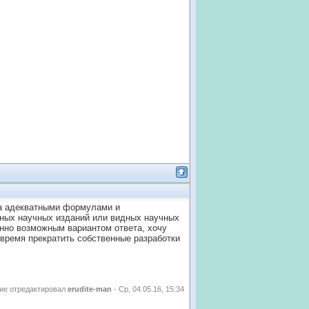
да адекватными формулами и
тных научных изданий или видных научных
енно возможным вариантом ответа, хочу
 время прекратить собственные разработки
ие отредактировал
erudite-man
-
Ср, 04.05.16, 15:34