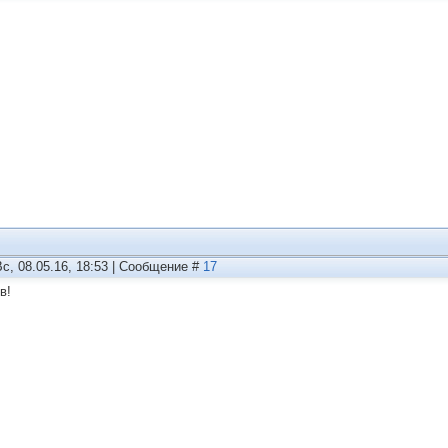
Вс, 08.05.16, 18:53 | Сообщение #
17
в!