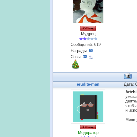
Мудрец
Сообщений:
619
Награды:
68
Совы:
38
erudite-man
Дата: 
Artchi
умоза
деяте
чтобы
и исп
Меня 
Модератор