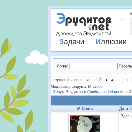
Задачи
Иллюзии
Логин:
Пароль
2
Страница
2
из
12
«
1
3
4
…
11
Модератор форума:
MrCredo
Форум Эрудитов
»
Свободное Общение
»
Ф
MrCredo
Дата: 
Здесь