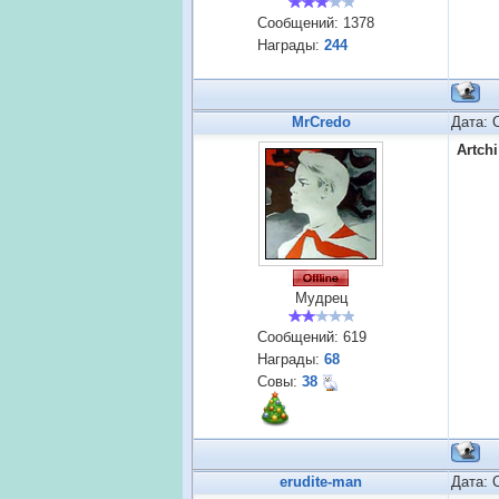
Сообщений:
1378
Награды:
244
MrCredo
Дата: 
Artchi
Мудрец
Сообщений:
619
Награды:
68
Совы:
38
erudite-man
Дата: 