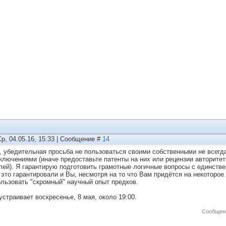
Ср, 04.05.16, 15:33 | Сообщение #
14
, убедительная просьба не пользоваться своими собственными не всег
ключениями (иначе предоставьте патенты на них или рецензии авторите
лей). Я гарантирую подготовить грамотные логичные вопросы с единств
 это гарантировали и Вы, несмотря на то что Вам придётся на некоторое
ользовать "скромный" научный опыт предков.
устраивает воскресенье, 8 мая, около 19:00.
Сообщен