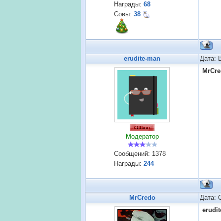
Награды:
68
Совы:
38
erudite-man
Дата: 
MrCre
Модератор
Сообщений:
1378
Награды:
244
MrCredo
Дата: 
erudi