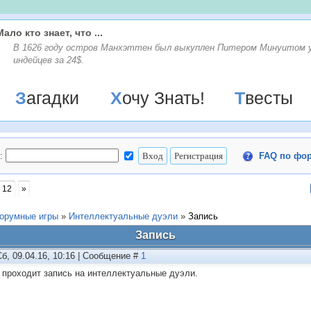
Мало кто знает, что ...
В 1626 году остров Манхэттен был выкуплен Питером Минуитом 
индейцев за 24$.
Загадки
Хочу Знать!
Твесты
:
FAQ по фо
12
»
орумные игры
»
Интеллектуальные дуэли
»
Запись
Запись
Сб, 09.04.16, 10:16 | Сообщение #
1
 проходит запись на интеллектуальные дуэли.