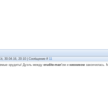
Сб, 30.04.16, 20:10 | Сообщение #
11
емые эрудиты! Дуэль между
erudite-man'
ом и
никником
закончилась. М