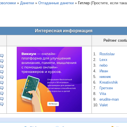
ловоломки
»
Данетки
»
Отгаданные данетки
»
Гитлер
(Простите, если така
Интересная информация
Рейтинг сооб
1.
Rostislav
2.
Lexx
3.
nebo
4.
Иван
5.
никник
6.
Kreativshik
7.
Гретхен
8.
Vita
9.
erudite-man
10.
Valet