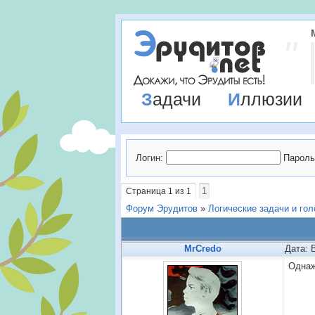
Задачи
Иллюзии
Логин:
Пароль
1
Страница
1
из
1
Форум Эрудитов
»
Логические задачи и го
MrCredo
Дата: 
Однаж