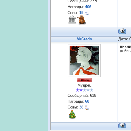
Сообщений:
2770
Награды:
406
Совы:
15
MrCredo
Дата: 
никн
добив
Мудрец
Сообщений:
619
Награды:
68
Совы:
38