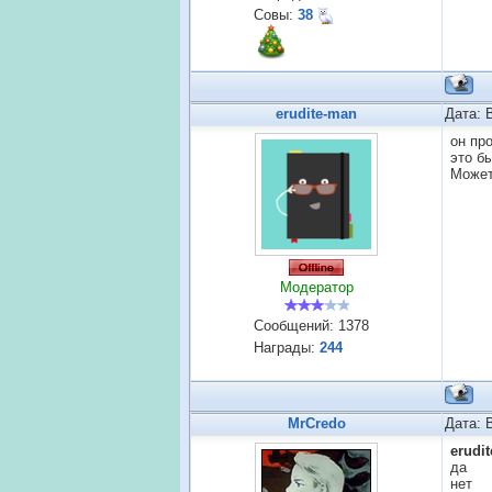
Совы:
38
erudite-man
Дата: 
он пр
это б
Может
Модератор
Сообщений:
1378
Награды:
244
MrCredo
Дата: 
erudi
да
нет