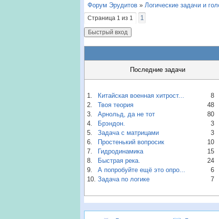
Форум Эрудитов
»
Логические задачи и го
1
Страница
1
из
1
Последние задачи
1.
Китайская военная хитрост...
8
2.
Твоя теория
48
3.
Арнольд, да не тот
80
4.
Брэндон.
3
5.
Задача с матрицами
3
6.
Простенький вопросик
10
7.
Гидродинамика
15
8.
Быстрая река.
24
9.
А попробуйте ещё это опро...
6
10.
Задача по логике
7