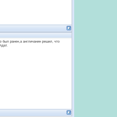
ю был ранен,а англичанин решил, что
лдат.