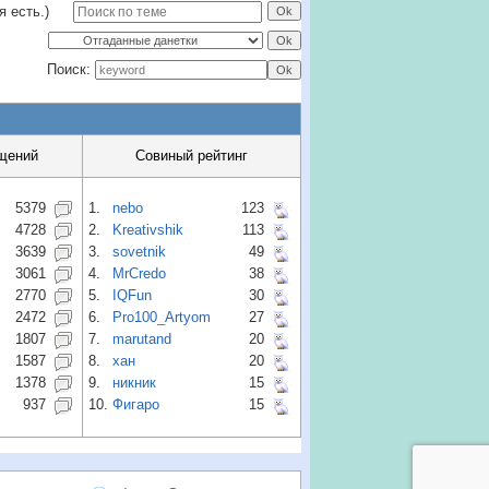
я есть.)
Поиск:
щений
Совиный рейтинг
5379
1.
nebo
123
4728
2.
Kreativshik
113
3639
3.
sovetnik
49
3061
4.
MrCredo
38
2770
5.
IQFun
30
2472
6.
Pro100_Artyom
27
1807
7.
marutand
20
1587
8.
хан
20
1378
9.
никник
15
937
10.
Фигаро
15