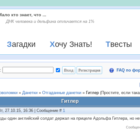
Мало кто знает, что ...
ДНК человека и дельфина отличается на 1%
Загадки
Хочу Знать!
Твесты
:
FAQ по фо
ловоломки
»
Данетки
»
Отгаданные данетки
»
Гитлер
(Простите, если така
Гитлер
Вт, 27.10.15, 16:36 | Сообщение #
1
ды один английский солдат держал на прицеле Адольфа Гитлера, но не
Сообщен