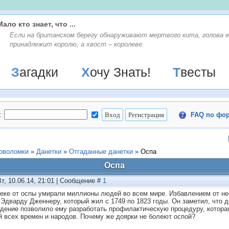
Мало кто знает, что ...
Если на британском берегу обнаруживают мертвого кита, голова е
принадлежит королю, а хвост – королеве.
Загадки
Хочу Знать!
Твесты
:
FAQ по фо
ловоломки
»
Данетки
»
Отгаданные данетки
»
Оспа
Оспа
Вт, 10.06.14, 21:01 | Сообщение #
1
веке от оспы умирали миллионы людей во всем мире. Избавлением от н
 Эдварду Дженнеру, который жил с 1749 по 1823 годы. Он заметил, что д
дение позволило ему разработать профилактическую процедуру, котора
й всех времен и народов. Почему же доярки не болеют оспой?