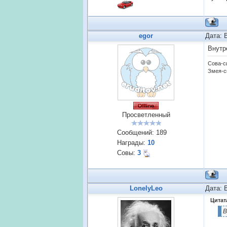
egor
Дата: 
Внутр
Сова-с
Змея-с
Просветленный
Сообщений:
189
Награды:
10
Совы:
3
LonelyLeo
Дата: 
Цитат
В