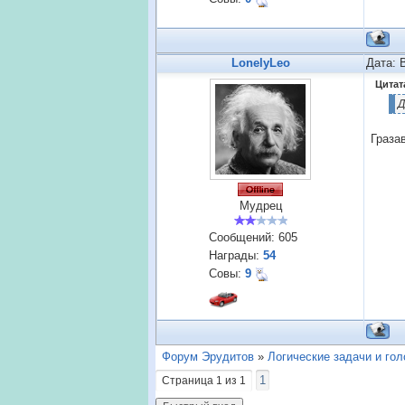
LonelyLeo
Дата: 
Цитат
Д
Граза
Мудрец
Сообщений:
605
Награды:
54
Совы:
9
Форум Эрудитов
»
Логические задачи и го
1
Страница
1
из
1