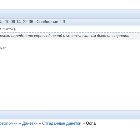
Вт, 10.06.14, 22:36 | Сообщение #
9
а
Знаток
(
)
оярки переболели коровьей оспой и человеческая им была не страшна.
вчег
ловоломки
»
Данетки
»
Отгаданные данетки
»
Оспа