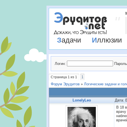
Задачи
Иллюзии
Логин:
Пароль
1
Страница
1
из
1
Форум Эрудитов
»
Логические задачи и го
LonelyLeo
Дата: 
В 18 
врачу
наблю
враче