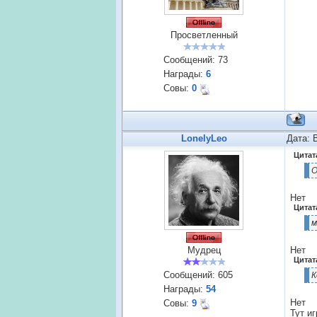
Просветленный
Сообщений:
73
Награды:
6
Совы:
0
LonelyLeo
Дата: 
Цитат
О
Нет
Цитат
м
Мудрец
Нет
Цитат
Сообщений:
605
К
Награды:
54
Нет
Совы:
9
Тут иг