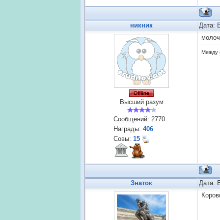
никник
Дата: 
молоч
Между 
Высший разум
Сообщений:
2770
Награды:
406
Совы:
15
Знаток
Дата: 
Коров