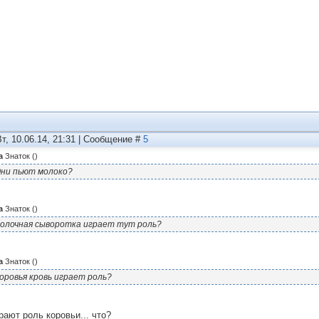
Вт, 10.06.14, 21:31 | Сообщение #
5
а
Знаток
(
)
ни пьют молоко?
а
Знаток
(
)
олочная сыворотка играет тут роль?
а
Знаток
(
)
оровья кровь играет роль?
рают роль коровьи... что?