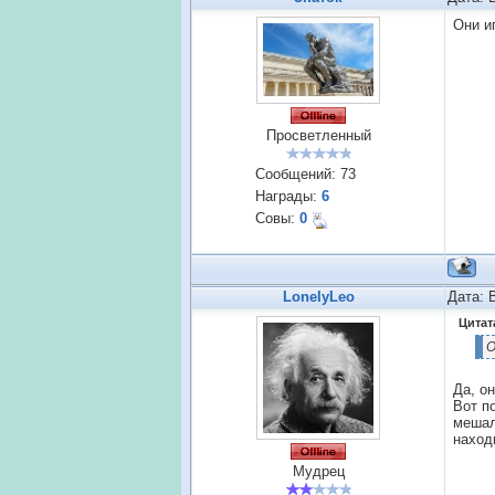
Они и
Просветленный
Сообщений:
73
Награды:
6
Совы:
0
LonelyLeo
Дата: 
Цитат
О
Да, о
Вот п
мешал
наход
Мудрец