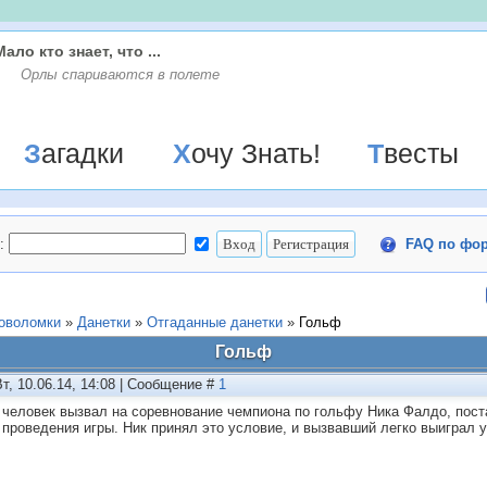
Мало кто знает, что ...
Орлы спариваются в полете
Загадки
Хочу Знать!
Твесты
:
FAQ по фо
ловоломки
»
Данетки
»
Отгаданные данетки
»
Гольф
Гольф
Вт, 10.06.14, 14:08 | Сообщение #
1
 человек вызвал на соревнование чемпиона по гольфу Ника Фалдо, пост
 проведения игры. Ник принял это условие, и вызвавший легко выиграл у