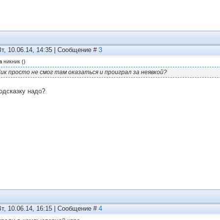
Вт, 10.06.14, 14:35 | Сообщение #
3
а
никник
(
)
ик просто не смог там оказаться и проиграл за неявкой?
подсказку надо?
Вт, 10.06.14, 16:15 | Сообщение #
4