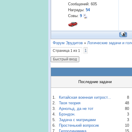
Сообщений:
605
Награды:
54
Совы:
9
Форум Эрудитов
»
Логические задачи и го
1
Страница
1
из
1
Последние задачи
1.
Китайская военная хитрост...
8
2.
Твоя теория
48
3.
Арнольд, да не тот
80
4.
Брэндон.
3
5.
Задача с матрицами
3
6.
Простенький вопросик
10
7.
Гидродинамика
15