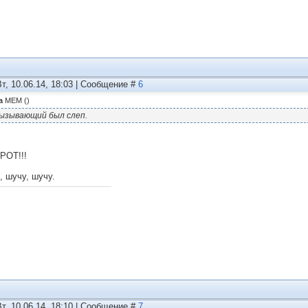
Вт, 10.06.14, 18:03 | Сообщение #
6
а
MEM
(
)
ызывающий был слеп.
РОТ!!!
, шучу, шучу.
Вт, 10.06.14, 18:10 | Сообщение #
7