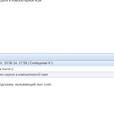
грали в компьютерной игре
Вт, 10.06.14, 17:59 | Сообщение #
5
а
Знаток
(
)
ни играли в компьютерной игре
подсказка: вызывающий был слеп.