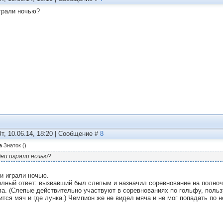
грали ночью?
Вт, 10.06.14, 18:20 | Сообщение #
8
а
Знаток
(
)
ни играли ночью?
ни играли ночью.
олный ответ: вызвавший был слепым и назначил соревнование на полноч
а. (Слепые действительно участвуют в соревнованиях по гольфу, пользу
ится мяч и где лунка.) Чемпион же не видел мяча и не мог попадать по н