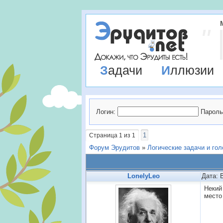
Задачи
Иллюзии
Логин:
Пароль
1
Страница
1
из
1
Форум Эрудитов
»
Логические задачи и го
LonelyLeo
Дата: 
Некий
место