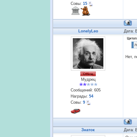
Совы:
15
LonelyLeo
Дата: 
Цитат
Н
Нет, 
Мудрец
Сообщений:
605
Награды:
54
Совы:
9
Знаток
Дата: 