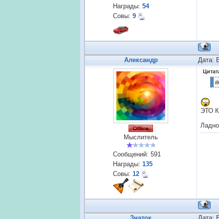
Награды:
54
Совы:
9
Александр
Дата: 
Цитат
в
ЭТО К
Ладно
Мыслитель
Сообщений:
591
Награды:
135
Совы:
12
Знаток
Дата: 