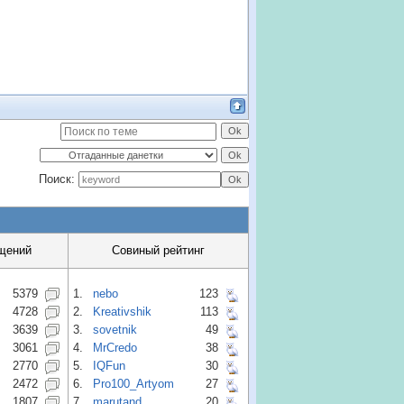
Поиск:
щений
Совиный рейтинг
5379
1.
nebo
123
4728
2.
Kreativshik
113
3639
3.
sovetnik
49
3061
4.
MrCredo
38
2770
5.
IQFun
30
2472
6.
Pro100_Artyom
27
1807
7.
marutand
20