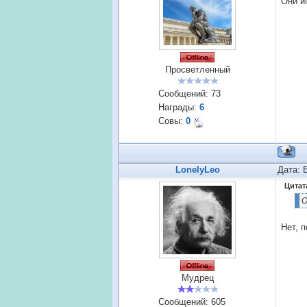
Они и
Просветленный
Сообщений:
73
Награды:
6
Совы:
0
LonelyLeo
Дата: 
Цитат
О
Нет, 
Мудрец
Сообщений:
605