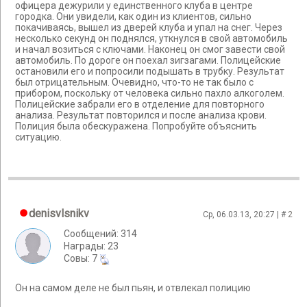
офицера дежурили у единственного клуба в центре
городка. Они увидели, как один из клиентов, сильно
покачиваясь, вышел из дверей клуба и упал на снег. Через
несколько секунд он поднялся, уткнулся в свой автомобиль
и начал возиться с ключами. Наконец он смог завести свой
автомобиль. По дороге он поехал зигзагами. Полицейские
остановили его и попросили подышать в трубку. Результат
был отрицательным. Очевидно, что-то не так было с
прибором, поскольку от человека сильно пахло алкоголем.
Полицейские забрали его в отделение для повторного
анализа. Результат повторился и после анализа крови.
Полиция была обескуражена. Попробуйте объяснить
ситуацию.
denisvlsnikv
Ср, 06.03.13, 20:27 | #
2
Сообщений: 314
Награды: 23
Cовы: 7
Он на самом деле не был пьян, и отвлекал полицию